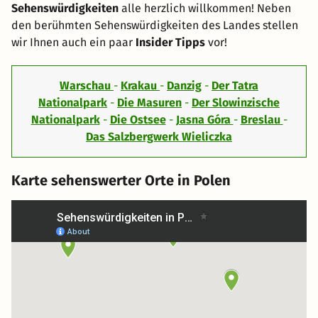
Sehenswürdigkeiten
alle herzlich willkommen! Neben
den berühmten Sehenswürdigkeiten des Landes stellen
wir Ihnen auch ein paar
Insider Tipps
vor!
Warschau
-
Krakau
-
Danzig
-
Der Tatra
Nationalpark
-
Die Masuren
-
Der Slowinzische
Nationalpark
-
Die Ostsee
-
Jasna Góra
-
Breslau
-
Das Salzbergwerk Wieliczka
Karte sehenswerter Orte in Polen