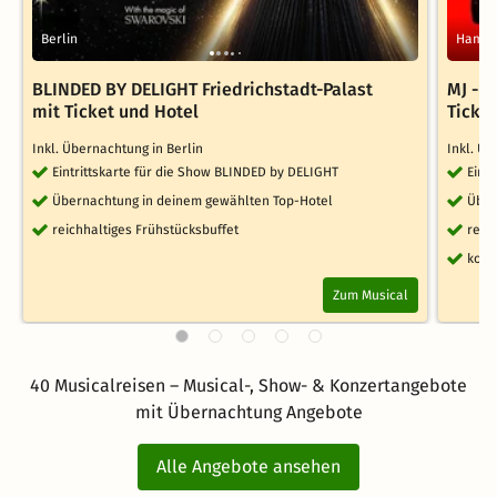
Berlin
Hambu
BLINDED BY DELIGHT Friedrichstadt-Palast
MJ - 
mit Ticket und Hotel
Ticke
Inkl. Übernachtung in Berlin
Inkl. Ü
Eintrittskarte für die Show BLINDED by DELIGHT
Eint
Übernachtung in deinem gewählten Top-Hotel
Über
reichhaltiges Frühstücksbuffet
reic
kost
Zum Musical
40 Musicalreisen – Musical-, Show- & Konzertangebote
mit Übernachtung Angebote
Alle Angebote ansehen