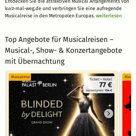
Entdecken Sie die attraktiven Musical Arrangements von
kurz-mal-weg.de und verbringen Sie eine aufregende
Musicalreise in den Metropolen Europas.
weiterlesen
Top Angebote für Musicalreisen –
Musical-, Show- & Konzertangebote
mit Übernachtung
Musicalreise
Musical
Ticket + Hotel
77 €
Gesamtpreis:
154 €