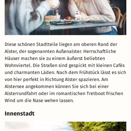
8.
Best Western Premier Alsterkrug Hotel
- Bewertung: 4
unserer Kunden aus dem Bereich: Gastronomie im Hotel
9.
Leonardo Hotel Hamburg City Nord
- Bewertung: 4
10.
ARCOTEL Rubin Hamburg
- Bewertung: 4
Die Ergebnisliste orientiert sich an den Hotelbewertungen
unserer Kunden aus dem Bereich: Sport- und
Wellnessbereich
Diese schönen Stadtteile liegen am oberen Rand der
Alster, der sogenannten Außenalster. Herrschaftliche
Häuser machen sie zu einem äußerst beliebten
Wohnviertel. Die Straßen sind gespickt mit kleinen Cafés
und charmanten Läden. Nach dem Frühstück lässt es sich
von hier perfekt in Richtung Alster spazieren. Am
Alstersee angekommen können Sie sich bei einer
Alsterrundfahrt oder im romantischen Tretboot frischen
Wind um die Nase wehen lassen.
Innenstadt