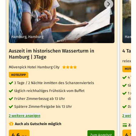
Hamburg, Hamburg
Hambu
Auszeit im historischen Wasserturm in
4 Tag
Hamburg | 3Tage
relexa 
Mövenpick Hotel Hamburg City
HOTELT
HOTELTIPP
4 Ta
3 Tage / 2 Nächte inmitten des Schanzenviertels
tägl
täglich reichhaltiges Frühstück vom Buffet
1 x 
Früher Zimmerbezug ab 13 Uhr
die A
Spätere Zimmerfreigabe bis 13 Uhr
Dach
2 weitere anzeigen
2 weite
Auch als Gutschein möglich
Zahl
4.6
4.3
Zum Angebot