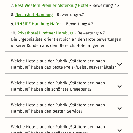
7.
Best Western Premier Alsterkrug Hotel
- Bewertung: 4.7
8.
Reichshof Hamburg
- Bewertung: 4.7
9.
INNSiDE Hamburg Hafen
- Bewertung: 4.7
10.
Privathotel Lindtner Hamburg
- Bewertung: 4.7
Die Ergebnisliste orientiert sich an den Hotelbewertungen
unserer Kunden aus dem Bereich: Hotel allgemein
Welche Hotels aus der Rubrik „Städtereisen nach
Hamburg“ haben das beste Preis-/Leistungsverhältnis?
In folgenden Hotels bekommen Sie das meiste für Ihr
Welche Hotels aus der Rubrik „Städtereisen nach
Geld:
Hamburg“ haben die schönste Umgebung?
1.
NH Collection Hamburg City
- Bewertung: 4.6
Die folgenden Hotels haben die schönste Umgebung:
2.
Best Western Plus Hotel Böttcherhof
- Bewertung: 4.5
Welche Hotels aus der Rubrik „Städtereisen nach
1.
Villa Viva Hamburg
- Bewertung: 5
Hamburg“ haben den besten Service?
3.
sylc. Apartementhotel
- Bewertung: 4.5
2.
InterCityHotel Hamburg Hauptbahnhof
- Bewertung: 5
4.
Leonardo Hotel Hamburg City Nord
- Bewertung: 4.5
Die folgenden Hotels überzeugen durch großartigen
Welche Hotels aus der Rubrik „Städtereisen nach
3.
REVERB by Hard Rock Hamburg
- Bewertung: 4.9
Service:
5.
Reichshof Hamburg
- Bewertung: 4.5