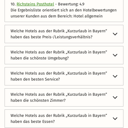
10.
Richsteins Posthotel
- Bewertung: 4.9
Die Ergebnisliste orientiert sich an den Hotelbewertungen
unserer Kunden aus dem Bereich: Hotel allgemein
Welche Hotels aus der Rubrik „Kurzurlaub in Bayern“
haben das beste Preis-/Leistungsverhältnis?
In folgenden Hotels bekommen Sie das meiste für Ihr
Welche Hotels aus der Rubrik „Kurzurlaub in Bayern“
Geld:
haben die schönste Umgebung?
1.
Gesundheits- und Naturhotel AquaQuell
- Bewertung: 5
Die folgenden Hotels haben die schönste Umgebung:
2.
Zum Goldenen Adler
- Bewertung: 4.9
Welche Hotels aus der Rubrik „Kurzurlaub in Bayern“
1.
Hotel NH München Unterhaching
- Bewertung: 5
haben den besten Service?
3.
Hotel Amper
- Bewertung: 4.9
2.
Roomingtons Kaiserhof Landshut
- Bewertung: 5
4.
Ibis Landshut City
- Bewertung: 4.8
Die folgenden Hotels überzeugen durch großartigen
Welche Hotels aus der Rubrik „Kurzurlaub in Bayern“
3.
Gesundheits- und Naturhotel AquaQuell
- Bewertung: 5
Service:
5.
Vitalhotel Vier Jahreszeiten
- Bewertung: 4.8
haben die schönsten Zimmer?
4.
Hotel Hubertus-Park am Königssee
- Bewertung: 5
1.
Müller's Landhotel
- Bewertung: 5
6.
Müller's Landhotel
- Bewertung: 4.8
In folgenden Hotels finden Sie die schönsten Zimmer:
5.
Hotel zur Post
- Bewertung: 5
2.
Landhotel Gockelwirt
- Bewertung: 5
Welche Hotels aus der Rubrik „Kurzurlaub in Bayern“
7.
Landgasthof zum Schwarzen Adler
- Bewertung: 4.8
1.
Schlosshotel Betzenstein
- Bewertung: 5
haben das beste Essen?
6.
Fleming's Hotel München-Schwabing
- Bewertung: 5
3.
Gesundheitshotel Weißenstadt
- Bewertung: 5
8.
Hollerhöfe - Zu Gast im Dorf
- Bewertung: 4.8