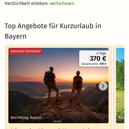
Herzlichkeit erleben.
weiterlesen
Top Angebote für Kurzurlaub in
Bayern
Kostenlos stornierbar
4 Tage
370 €
Gesamtpreis:
739 €
Bad Aibling, Bayern
Rundin