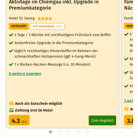
Aktivtage im Chiemgau inkl. Upgrade in
Famil
Premiumkategorie
Nächt
Hotel St. Georg
Familie
HOTELTIPP
HOTELT
TOP EVERGREEN
2026
5 Ta
4 Tage / 3 Nächte mit reichhaltigem Frühstück vom Buffet
Früh
kostenfreies Upgrade in die Premiumkategorie
Nach
täglich reichhaltiges Dinnerbuffet im Rahmen der
Kind
schmackhaften Halbpension (ggf. 4-Gang-Menü)
Alko
1 x Rücken-Nacken-Massage (ca. 20 Minuten)
Haus
tägl
8 weitere anzeigen
Sau
Kind
am V
3 weite
Auch als Gutschein möglich
Auch
Zahlung erst im Hotel
4.3
3.8
Zum Angebot
/5.0