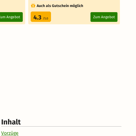
Auch als Gutschein möglich
Au
4.3
4.
Zum Angebot
Zum Angebot
/5.0
Inhalt
Vorzüge