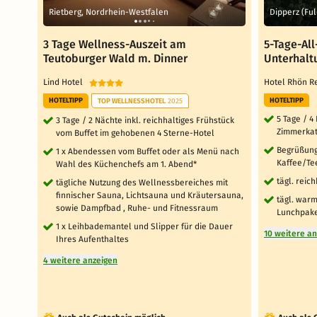
Rietberg, Nordrhein-Westfalen
Dipperz (Fu
3 Tage Wellness-Auszeit am
5-Tage-All
Teutoburger Wald m. Dinner
Unterhalt
Lind Hotel
Hotel Rhön 
HOTELTIPP
HOTELTIPP
TOP WELLNESSHOTEL
2025
5 Tage / 4
3 Tage / 2 Nächte inkl. reichhaltiges Frühstück
Zimmerkat
vom Buffet im gehobenen 4 Sterne-Hotel
Begrüßung
1 x Abendessen vom Buffet oder als Menü nach
Kaffee/Te
Wahl des Küchenchefs am 1. Abend*
tägl. reic
tägliche Nutzung des Wellnessbereiches mit
finnischer Sauna, Lichtsauna und Kräutersauna,
tägl. warm
sowie Dampfbad , Ruhe- und Fitnessraum
Lunchpake
1 x Leihbademantel und Slipper für die Dauer
10 weitere a
Ihres Aufenthaltes
4 weitere anzeigen