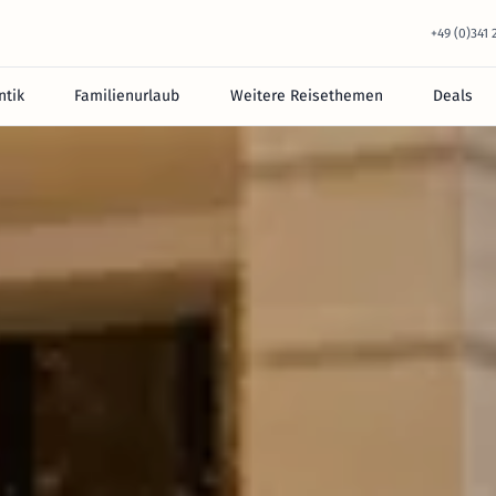
+49 (0)341
tik
Familienurlaub
Weitere Reisethemen
Deals