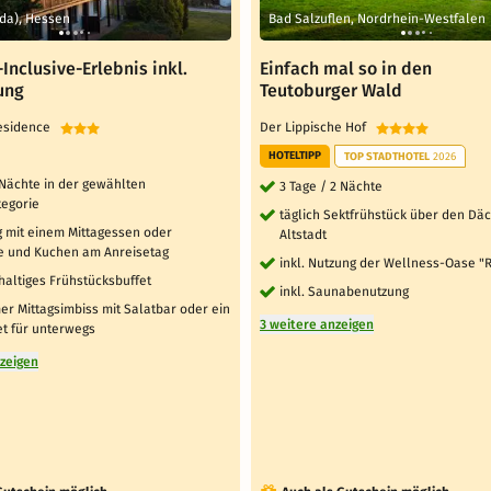
lda), Hessen
Bad Salzuflen, Nordrhein-Westfalen
-Inclusive-Erlebnis inkl.
Einfach mal so in den
ung
Teutoburger Wald
Residence
Der Lippische Hof
HOTELTIPP
TOP STADTHOTEL
2026
 Nächte in der gewählten
3 Tage / 2 Nächte
egorie
täglich Sektfrühstück über den Dä
 mit einem Mittagessen oder
Altstadt
e und Kuchen am Anreisetag
inkl. Nutzung der Wellness-Oase "
hhaltiges Frühstücksbuffet
inkl. Saunabenutzung
er Mittagsimbiss mit Salatbar oder ein
3 weitere anzeigen
t für unterwegs
nzeigen