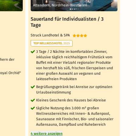
Attendorn, Nordrhein-Westfalen
Putb
Sauerland für Individualisten / 3
6 Ta
Tage
Natu
Struck Landhotel & SPA
Landh
TOP WELLNESSHOTEL
2025
6 T
Pu
3 Tage / 2 Nächte im komfortablen Zimmer,
inklusive täglich reichhaltigem Frühstück vom
täg
chern der
Buffet mit einer Vielzahl regionaler Produkte
tä
von herzhaft bis süß, frischen Eierspeisen und
Ha
Royal Orchid"
einer großen Auswahl an veganen und
laktosefreien Produkten
1 x
Begrüßungsgetränk bei Anreise zur optimalen
5 weit
Urlaubseinstimmung
Kleines Geschenk des Hauses bei Abreise
tägliche Nutzung des 3.000 m² großen
Wellnessbereiches mit Innen- & Außenpool,
Saunaoase mit Finnischer, Bio- und saisonaler
Außensauna, Dampfbad und Ruhebereich
4 weitere anzeigen