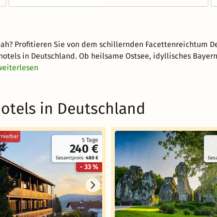
nah? Profitieren Sie von dem schillernden Facettenreichtum 
hotels in Deutschland. Ob heilsame Ostsee, idyllisches Bayer
weiterlesen
otels in Deutschland
rnierbar
5 Tage
240 €
Gesamtpreis:
480 €
Ges
- 33 %