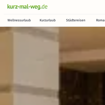
Wellnessurlaub
Kurzurlaub
Städtereisen
Roman