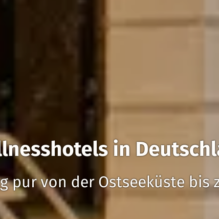
lnesshotels in Deutsch
 pur von der Ostseeküste bis 