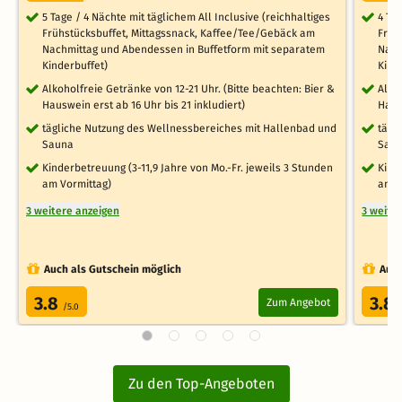
5 Tage / 4 Nächte mit täglichem All Inclusive (reichhaltiges
4 Ta
Frühstücksbuffet, Mittagssnack, Kaffee/Tee/Gebäck am
Früh
Nachmittag und Abendessen in Buffetform mit separatem
Nach
Kinderbuffet)
Kind
Alkoholfreie Getränke von 12-21 Uhr. (Bitte beachten: Bier &
Alko
Hauswein erst ab 16 Uhr bis 21 inkludiert)
Haus
tägliche Nutzung des Wellnessbereiches mit Hallenbad und
tägl
Sauna
Sau
Kinderbetreuung (3-11,9 Jahre von Mo.-Fr. jeweils 3 Stunden
Kind
am Vormittag)
am V
3 weitere anzeigen
3 weite
Auch als Gutschein möglich
Auch
3.8
3.8
Zum Angebot
/5.0
Zu den Top-Angeboten