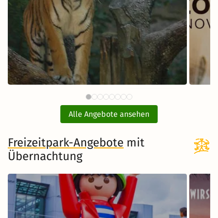
59 €
Tiergarten Nürnberg mit Hotel
E
ab
Alle Angebote ansehen
inkl. Übernachtung und Frühstück
Freizeitpark-Angebote
Zum Angebot
mit
Übernachtung