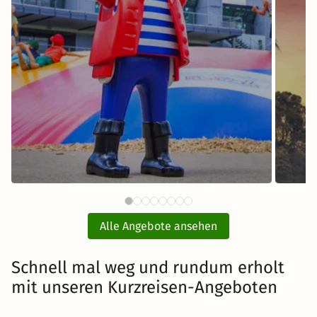
64 €
PLAYMOBIL®-FunPark mit Hotel
ab
und Eintritt
E
Alle Angebote ansehen
inkl. Übernachtung und Frühstück
Schnell mal weg und rundum erholt
mit unseren Kurzreisen-Angeboten
Zum Angebot