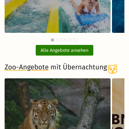
87 €
Therme Erding mit
ab
Übernachtung
Alle Angebote ansehen
inkl. Übernachtung und Frühstück
Zoo-Angebote
mit Übernachtung
Zum Angebot