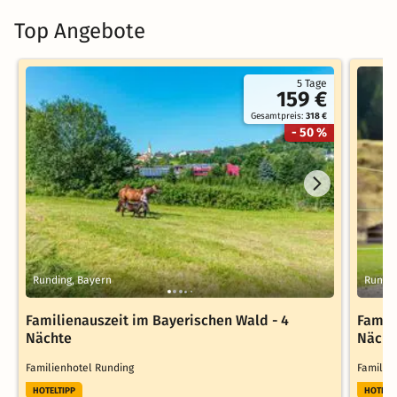
Top Angebote
5 Tage
159 €
Gesamtpreis:
318 €
- 50 %
Runding, Bayern
Rundin
Familienauszeit im Bayerischen Wald - 4
Famil
Nächte
Nächt
Familienhotel Runding
Familie
HOTELTIPP
HOTELT