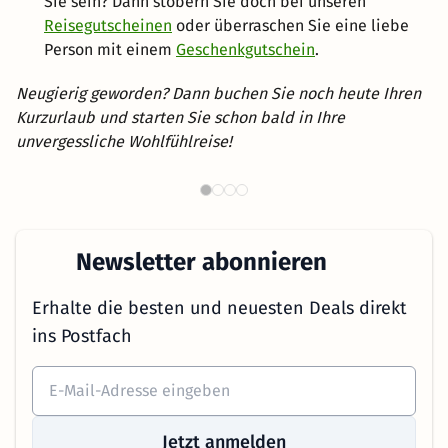
Sie sein? Dann stöbern Sie doch bei unseren
Reisegutscheinen
oder überraschen Sie eine liebe
Person mit einem
Geschenkgutschein
.
Neugierig geworden? Dann buchen Sie noch heute Ihren
Kurzurlaub und starten Sie schon bald in Ihre
unvergessliche Wohlfühlreise!
Th
Wellnesshotels in NRW
Newsletter abonnieren
Erhalte die besten und neuesten Deals direkt
ins Postfach
Jetzt anmelden