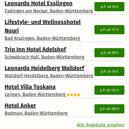
Leonardo Hotel Esslingen
p.P. ab
59 €
Esslingen am Neckar, Baden-Württemberg
Lifestyle- und Wellnesshotel
Nouri
p.P. ab
117 €
Bad Krozingen, Baden-Württemberg
Trip Inn Hotel Adelshof
p.P. ab
99 €
Schwäbisch Hall, Baden-Württemberg
Leonardo Heidelberg Walldorf
p.P. ab
78 €
Walldorf-Heidelberg, Baden-Württemberg
Hotel Villa Toskana
p.P. ab
135 €
Leimen, Baden-Württemberg
Hotel Anker
p.P. ab
189 €
Bodman, Baden-Württemberg
Alle Angebote ansehen