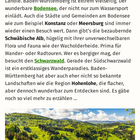
Ländle. Baden-Württemberg ist extrem vielseitig. Der
wunderbare
Bodensee
, der nicht nur zum Wassersport
einlädt. Auch die Städte und Gemeinden am Bodensee
wie zum Beispiel
Konstanz
oder
Meersburg
sind immer
wieder einen Besuch wert. Dann gibt’s die bezaubernde
Schwäbische Alb
, hügelig mit ihrer unverwechselbaren
Flora und Fauna wie der Wacholderheide. Prima für
Wander- oder Radtouren. Wer es bergiger mag, der
besucht den
Schwarzwald
. Gerade der Südschwarzwald
ist ein erstklassiges Wanderparadies. Baden-
Württemberg hat aber auch eher nicht so bekannte
Landschaften wie die Region
Hohenlohe
, die flacher,
aber dennoch wunderbar zum Entdecken sind. Es gäbe
noch so viel mehr zu erzählen ...