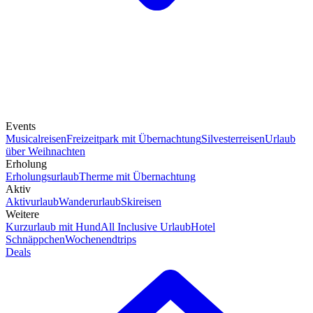
Events
Musicalreisen
Freizeitpark mit Übernachtung
Silvesterreisen
Urlaub
über Weihnachten
Erholung
Erholungsurlaub
Therme mit Übernachtung
Aktiv
Aktivurlaub
Wanderurlaub
Skireisen
Weitere
Kurzurlaub mit Hund
All Inclusive Urlaub
Hotel
Schnäppchen
Wochenendtrips
Deals