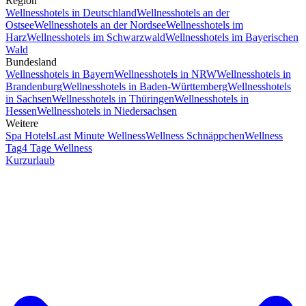
Region
Wellnesshotels in Deutschland
Wellnesshotels an der
Ostsee
Wellnesshotels an der Nordsee
Wellnesshotels im
Harz
Wellnesshotels im Schwarzwald
Wellnesshotels im Bayerischen
Wald
Bundesland
Wellnesshotels in Bayern
Wellnesshotels in NRW
Wellnesshotels in
Brandenburg
Wellnesshotels in Baden-Württemberg
Wellnesshotels
in Sachsen
Wellnesshotels in Thüringen
Wellnesshotels in
Hessen
Wellnesshotels in Niedersachsen
Weitere
Spa Hotels
Last Minute Wellness
Wellness Schnäppchen
Wellness
Tag
4 Tage Wellness
Kurzurlaub