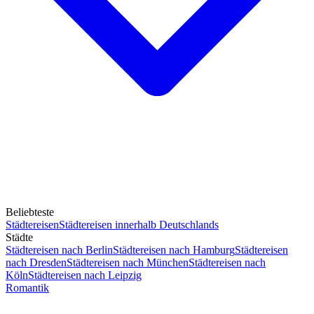
Beliebteste
Städtereisen
Städtereisen innerhalb Deutschlands
Städte
Städtereisen nach Berlin
Städtereisen nach Hamburg
Städtereisen
nach Dresden
Städtereisen nach München
Städtereisen nach
Köln
Städtereisen nach Leipzig
Romantik