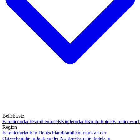
Beliebteste
Familienurlaub
Familienhotels
Kinderurlaub
Kinderhotels
Familienwoc
Region
Familienurlaub in Deutschland
Familienurlaub an der
Ostsee
Familienurlaub an der Nordsee
Familienhotels in