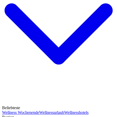
Beliebteste
Wellness Wochenende
Wellnessurlaub
Wellnesshotels