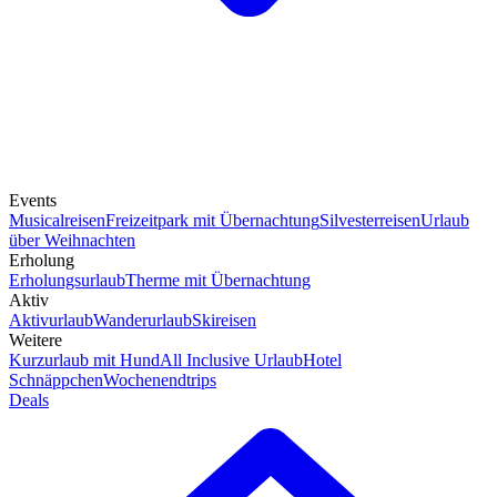
Events
Musicalreisen
Freizeitpark mit Übernachtung
Silvesterreisen
Urlaub
über Weihnachten
Erholung
Erholungsurlaub
Therme mit Übernachtung
Aktiv
Aktivurlaub
Wanderurlaub
Skireisen
Weitere
Kurzurlaub mit Hund
All Inclusive Urlaub
Hotel
Schnäppchen
Wochenendtrips
Deals