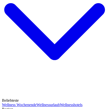
Beliebteste
Wellness Wochenende
Wellnessurlaub
Wellnesshotels