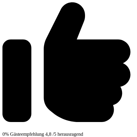
0%
Gästeempfehlung
4,8
/5
herausragend