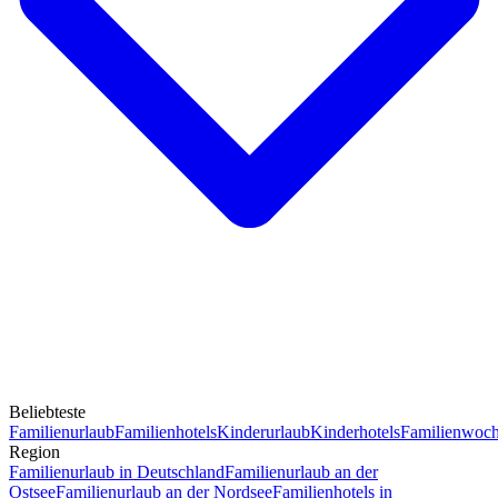
Beliebteste
Familienurlaub
Familienhotels
Kinderurlaub
Kinderhotels
Familienwoc
Region
Familienurlaub in Deutschland
Familienurlaub an der
Ostsee
Familienurlaub an der Nordsee
Familienhotels in