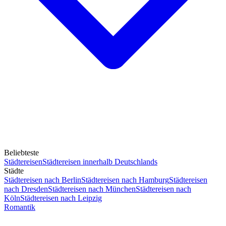
Beliebteste
Städtereisen
Städtereisen innerhalb Deutschlands
Städte
Städtereisen nach Berlin
Städtereisen nach Hamburg
Städtereisen
nach Dresden
Städtereisen nach München
Städtereisen nach
Köln
Städtereisen nach Leipzig
Romantik