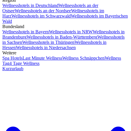
Region
Wellnesshotels in Deutschland
Wellnesshotels an der
Ostsee
Wellnesshotels an der Nordsee
Wellnesshotels im
Harz
Wellnesshotels im Schwarzwald
Wellnesshotels im Bayerischen
Wald
Bundesland
Wellnesshotels in Bayern
Wellnesshotels in NRW
Wellnesshotels in
Brandenburg
Wellnesshotels in Baden-Württemberg
Wellnesshotels
in Sachsen
Wellnesshotels in Thüringen
Wellnesshotels in
Hessen
Wellnesshotels in Niedersachsen
Weitere
Spa Hotels
Last Minute Wellness
Wellness Schnäppchen
Wellness
Tag
4 Tage Wellness
Kurzurlaub