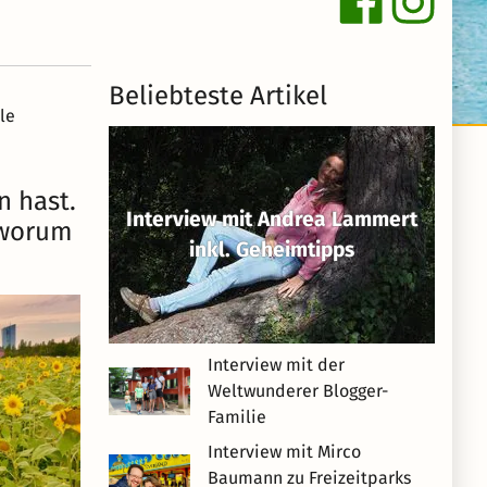
Beliebteste Artikel
le
n hast.
Interview mit Andrea Lammert
d worum
inkl. Geheimtipps
Interview mit der
Weltwunderer Blogger-
Familie
Interview mit Mirco
Baumann zu Freizeitparks