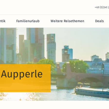
+49 (0)341
tik
Familienurlaub
Weitere Reisethemen
Deals
e Aupperle