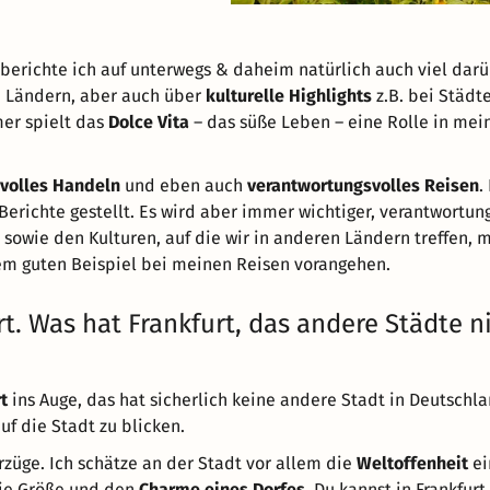
berichte ich auf unterwegs & daheim natürlich auch viel darü
in Ländern, aber auch über
kulturelle Highlights
z.B. bei Städte
er spielt das
Dolce Vita
– das süße Leben – eine Rolle in mei
volles Handeln
und eben auch
verantwortungsvolles Reisen
.
erichte gestellt. Es wird aber immer wichtiger, verantwortung
owie den Kulturen, auf die wir in anderen Ländern treffen, 
em guten Beispiel bei meinen Reisen vorangehen.
rt. Was hat Frankfurt, das andere Städte n
t
ins Auge, das hat sicherlich keine andere Stadt in Deutschl
f die Stadt zu blicken.
züge. Ich schätze an der Stadt vor allem die
Weltoffenheit
ei
die Größe und den
Charme eines Dorfes
. Du kannst in Frankfurt