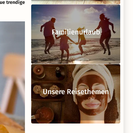
ue trendige
Familienurlaub
Unsere Reisethemen