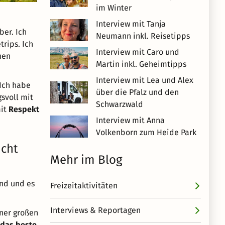
im Winter
Interview mit Tanja
ber. Ich
Neumann inkl. Reisetipps
trips. Ich
Interview mit Caro und
nen
Martin inkl. Geheimtipps
Interview mit Lea und Alex
 Ich habe
über die Pfalz und den
svoll mit
Schwarzwald
mit
Respekt
Interview mit Anna
Volkenborn zum Heide Park
icht
Mehr im Blog
and und es
Freizeitaktivitäten
Interviews & Reportagen
ner großen
das beste