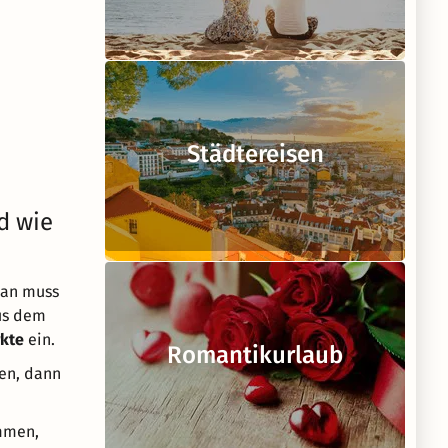
Städtereisen
d wie
 Man muss
aus dem
kte
ein.
Romantikurlaub
en, dann
ammen,