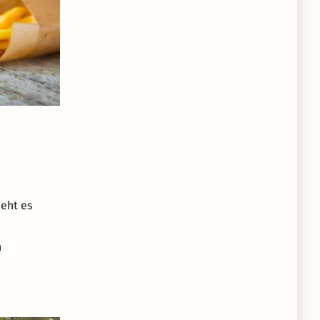
ieht es
h