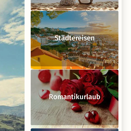
Städtereisen
Romantikurlaub