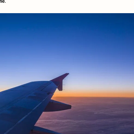
Ehe
.