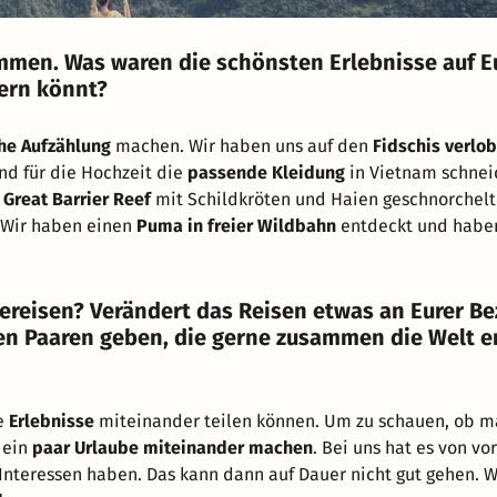
ommen. Was waren die schönsten Erlebnisse auf E
ern könnt?
he Aufzählung
machen. Wir haben uns auf den
Fidschis verlob
nd für die Hochzeit die
passende Kleidung
in Vietnam schnei
m
Great Barrier Reef
mit Schildkröten und Haien geschnorchel
 Wir haben einen
Puma in freier Wildbahn
entdeckt und habe
 bereisen? Verändert das Reisen etwas an Eurer B
ren Paaren geben, die gerne zusammen die Welt 
re
Erlebnisse
miteinander teilen können. Um zu schauen, ob m
 ein
paar Urlaube miteinander machen
. Bei uns hat es von vo
 Interessen haben. Das kann dann auf Dauer nicht gut gehen. W