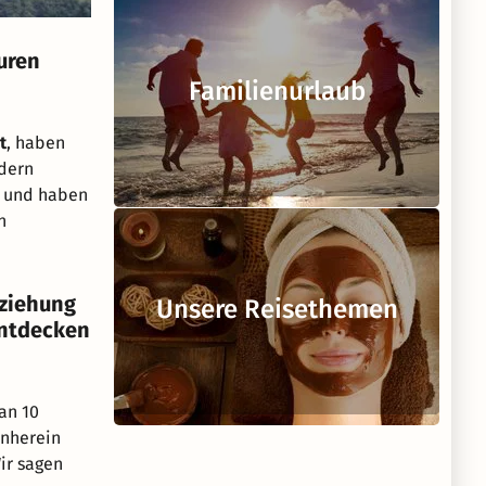
uren
Familienurlaub
t
, haben
dern
t und haben
n
eziehung
Unsere Reisethemen
entdecken
an 10
rnherein
ir sagen