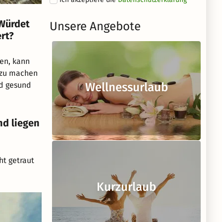
 Würdet
Unsere Angebote
rt?
ben, kann
t zu machen
nd gesund
Wellnessurlaub
nd liegen
ht getraut
Kurzurlaub