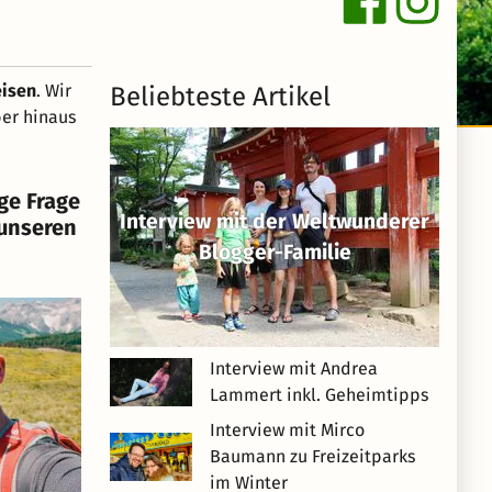
isen
. Wir
Beliebteste Artikel
er hinaus
ige Frage
Interview mit der Weltwunderer
 unseren
Blogger-Familie
Interview mit Andrea
Lammert inkl. Geheimtipps
Interview mit Mirco
Baumann zu Freizeitparks
im Winter