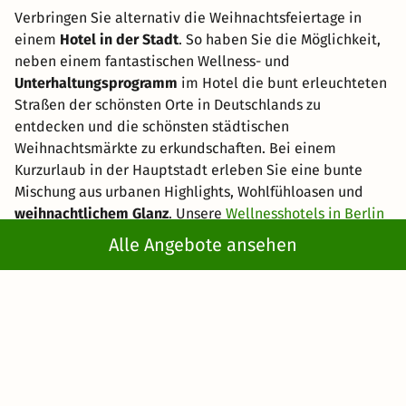
Verbringen Sie alternativ die Weihnachtsfeiertage in
einem
Hotel in der Stadt
. So haben Sie die Möglichkeit,
neben einem fantastischen Wellness- und
Unterhaltungsprogramm
im Hotel die bunt erleuchteten
Straßen der schönsten Orte in Deutschlands zu
entdecken und die schönsten städtischen
Weihnachtsmärkte zu erkundschaften. Bei einem
Kurzurlaub in der Hauptstadt erleben Sie eine bunte
Mischung aus urbanen Highlights, Wohlfühloasen und
weihnachtlichem Glanz
. Unsere
Wellnesshotels in Berlin
sowie im Berliner Umland heißen Sie herzlich
Alle Angebote ansehen
willkommen. Etwas weiter im Norden erwarten Sie
Wellnesshotels in Hamburg
und Umgebung, bei denen
sich ebenfalls alles um den schönsten aller Feiertage
dreht. Für viele weitere attraktive Reiseziele zur
Weihnachtszeit schauen Sie sich in unserem Angebot zu
Städtereisen
um. Hier gibt es das
passende
Arrangement
für alle Geschmäcker und Altersklassen.