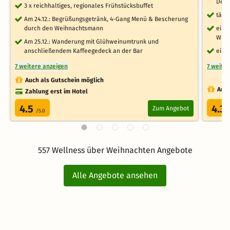
Dek
3 x reichhaltiges, regionales Frühstücksbuffet
tägl
Am 24.12.: Begrüßungsgetränk, 4-Gang Menü & Bescherung
durch den Weihnachtsmann
ein 
Whir
Am 25.12.: Wanderung mit Glühweinumtrunk und
anschließendem Kaffeegedeck an der Bar
ein 
7 weitere anzeigen
7 weite
Auch als Gutschein möglich
Auch
Zahlung erst im Hotel
4.5
4.3
Zum Angebot
/5.0
/
557 Wellness über Weihnachten Angebote
Alle Angebote ansehen