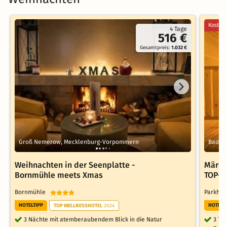
Kostenl
4 Tage
516 €
Gesamtpreis:
1.032 €
Groß Nemerow, Mecklenburg-Vorpommern
Bad Em
Weihnachten in der Seenplatte -
Märch
Bornmühle meets Xmas
TOP-A
Bornmühle
Parkhot
HOTELTIPP
HOTELT
TOP WELLNESSHOTEL
2024
3 Nächte mit atemberaubendem Blick in die Natur
3 Ta