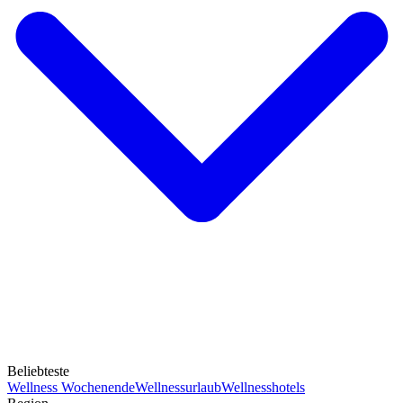
Beliebteste
Wellness Wochenende
Wellnessurlaub
Wellnesshotels