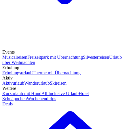
Events
Musicalreisen
Freizeitpark mit Übernachtung
Silvesterreisen
Urlaub
über Weihnachten
Erholung
Erholungsurlaub
Therme mit Übernachtung
Aktiv
Aktivurlaub
Wanderurlaub
Skireisen
Weitere
Kurzurlaub mit Hund
All Inclusive Urlaub
Hotel
Schnäppchen
Wochenendtrips
Deals