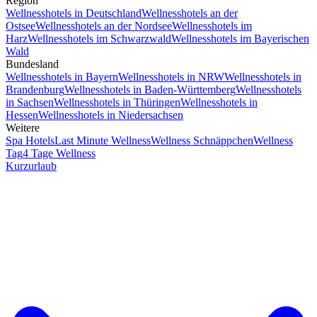
Region
Wellnesshotels in Deutschland
Wellnesshotels an der
Ostsee
Wellnesshotels an der Nordsee
Wellnesshotels im
Harz
Wellnesshotels im Schwarzwald
Wellnesshotels im Bayerischen
Wald
Bundesland
Wellnesshotels in Bayern
Wellnesshotels in NRW
Wellnesshotels in
Brandenburg
Wellnesshotels in Baden-Württemberg
Wellnesshotels
in Sachsen
Wellnesshotels in Thüringen
Wellnesshotels in
Hessen
Wellnesshotels in Niedersachsen
Weitere
Spa Hotels
Last Minute Wellness
Wellness Schnäppchen
Wellness
Tag
4 Tage Wellness
Kurzurlaub