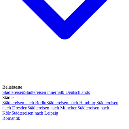
Beliebteste
Städtereisen
Städtereisen innerhalb Deutschlands
Städte
Städtereisen nach Berlin
Städtereisen nach Hamburg
Städtereisen
nach Dresden
Städtereisen nach München
Städtereisen nach
Köln
Städtereisen nach Leipzig
Romantik