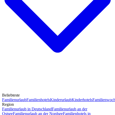
Beliebteste
Familienurlaub
Familienhotels
Kinderurlaub
Kinderhotels
Familienwoc
Region
Familienurlaub in Deutschland
Familienurlaub an der
Ostsee
Familienurlaub an der Nordsee
Familienhotels in