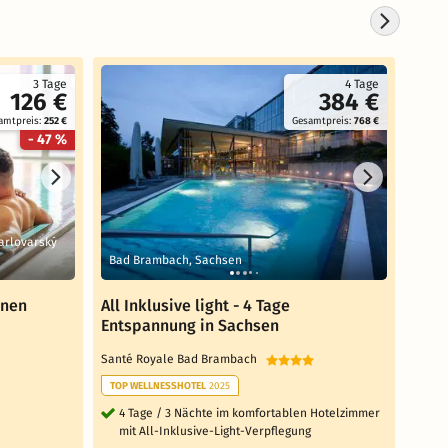
3 Tage
4 Tage
126 €
384 €
amtpreis:
252 €
Gesamtpreis:
768 €
- 47 %
Karlovarský
Bad Brambach, Sachsen
Wolk
änen
All Inklusive light - 4 Tage
Das 
Entspannung in Sachsen
Ents
Santé Royale Bad Brambach
Santé
TOP WELLNESSHOTEL
2025
TOP 
4 Tage / 3 Nächte im komfortablen Hotelzimmer
6 T
mit All-Inklusive-Light-Verpflegung
Zim