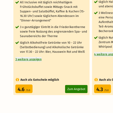
täglich Ha
All Inclusive mit täglich reichhaltigem
und abend
Frühstücksbuffet sowie Mittags-Snack mit
Suppen- und Salatbüffet, Kaffee & Kuchen (15-
3 Wellnes
16.30 Uhr) sowie täglichem Abendessen im
eine Pers
"Dinner-Arrangement"
Aufenthal
Teil-Arom
3 x ganztägiger Eintritt in die Friederikentherme
Becherovk
sowie freie Nutzung des angrenzenden Spa- und
Saunabereichs der Therme
täglich N
Zentrum M
täglich Alkoholfreie Getränke von 10 - 22 Uhr
Whirlpool
(Selbstbedienung) und Alkoholische Getränke
von 17.30 - 22 Uhr: Bier, Hauswein Rot und Weiß
4 weitere an
3 weitere anzeigen
Auch als Gutschein möglich
Auch als 
4.6
4.3
Zum Angebot
/5.0
/5.0