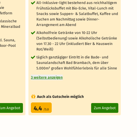
Ve
s
All-Inklusive-light bestehend aus reichhaltigem
wie
Frühstücksbuffet mit Bio-Ecke, Vital-Lunch mit
täg
fetform
Snacks sowie Suppen- & Salatbuffet, Kaffee und
Frü
Kuchen am Nachmittag sowie Dinner-
Sn
klassische
Arrangement am Abend
Ku
s Mineralbad
Ar
Alkoholfreie Getränke von 10-22 Uhr
als
(Selbstbedienung) sowie Alkoholische Getränke
l. Sauna,
von 17.30 - 22 Uhr (inkludiert Bier & Hauswein
täg
door-Pool
Rot/Weiß)
in
me
täglich ganztägiger Eintritt in die Bade- und
Sa
Saunalandschaft Bad Brambach, dem über
5.000m² großen Wohlfühlerlebnis für alle Sinne
Alk
(S
3 weitere anzeigen
17:
3 weit
Auch als Gutschein möglich
Au
4.4
4.
Zum Angebot
Zum Angebot
/5.0