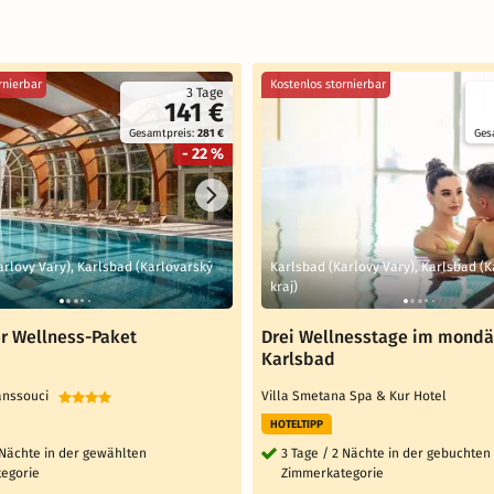
rnierbar
Kostenlos stornierbar
3 Tage
141 €
Gesamtpreis:
281 €
Ges
- 22 %
arlovy Vary), Karlsbad (Karlovarský
Karlsbad (Karlovy Vary), Karlsbad (
kraj)
r Wellness-Paket
Drei Wellnesstage im mond
Karlsbad
Sanssouci
Villa Smetana Spa & Kur Hotel
HOTELTIPP
 Nächte in der gewählten
3 Tage / 2 Nächte in der gebuchten
egorie
Zimmerkategorie