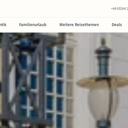
+49 (0)341
tik
Familienurlaub
Weitere Reisethemen
Deals