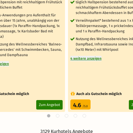
lbpension mit reichhaltigem Frühstück
täglich Halbpension bestehend au
lichem Buffet
reichhaltigem Frühstücksbuffet so
schmackhaftem Abendessen in Buf
s-Anwendungen pro Aufenthalt für
on über 15 Jahre, unabhängig von der
Verwöhnpaket* bestehend aus 1 x 
tsdauer (1x Paraffin-Handpackung, 1x
Teilkörpermassage, 1 x prickelnde
amassage, 1x Karlsbader Bad mit
und 1 x Paraffin-Handpackung
a)
Nutzung des Wellnessbereiches ink
utzung des Wellnessbereiches 'Balneo-
Dampfbad, Infrarotsauna sowie In
ercedes' mit Schwimmbecken, Sauna,
(4x10 Meter) mit Whirlpool
 und Dampfsauna
4 weitere anzeigen
zeigen
Gutschein möglich
Auch als Gutschein möglich
4.6
Zum Angebot
/5.0
3129 Kurhotels Angebote