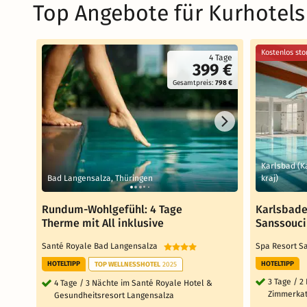
Top Angebote für Kurhotels
Kostenlos sto
4 Tage
399 €
Gesamtpreis:
798 €
Karlsbad (K
Bad Langensalza, Thüringen
kraj)
Rundum-Wohlgefühl: 4 Tage
Karlsbade
Therme mit All inklusive
Sanssouci
Santé Royale Bad Langensalza
Spa Resort 
HOTELTIPP
HOTELTIPP
TOP WELLNESSHOTEL
2025
3 Tage / 2
4 Tage / 3 Nächte im Santé Royale Hotel &
Zimmerkat
Gesundheitsresort Langensalza