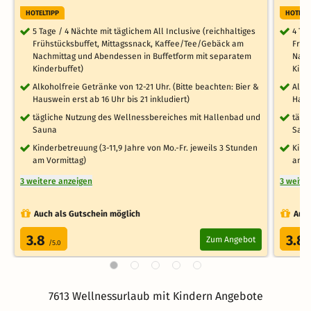
HOTELTIPP
HOTELT
5 Tage / 4 Nächte mit täglichem All Inclusive (reichhaltiges
4 Ta
Frühstücksbuffet, Mittagssnack, Kaffee/Tee/Gebäck am
Früh
Nachmittag und Abendessen in Buffetform mit separatem
Nach
Kinderbuffet)
Kind
Alkoholfreie Getränke von 12-21 Uhr. (Bitte beachten: Bier &
Alko
Hauswein erst ab 16 Uhr bis 21 inkludiert)
Haus
tägliche Nutzung des Wellnessbereiches mit Hallenbad und
tägl
Sauna
Sau
Kinderbetreuung (3-11,9 Jahre von Mo.-Fr. jeweils 3 Stunden
Kind
am Vormittag)
am V
3 weitere anzeigen
3 weite
Auch als Gutschein möglich
Auch
3.8
3.8
Zum Angebot
/5.0
7613 Wellnessurlaub mit Kindern Angebote