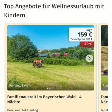
Top Angebote für Wellnessurlaub mit
Kindern
5 Tage
159 €
Gesamtpreis:
318 €
- 50 %
Runding, Bayern
Rundin
Familienauszeit im Bayerischen Wald - 4
Famil
Nächte
Nächt
Familienhotel Runding
Familie