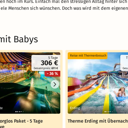
n hoch im Kurs. Einfach mal den stressigen Alltag hinter sic
viele Menschen sich wünschen. Doch was wird mit dem eigenen
mit Babys
Reise mit Thermenbesuch
5 Tage
T
306 €
Gesamtpreis:
611 €
Ges
- 36 %
te
Erding
rglos Paket - 5 Tage
Therme Erding mit Übernach
ive