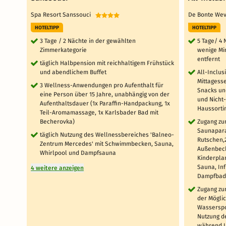
Spa Resort Sanssouci
De Bonte W
HOTELTIPP
HOTELTIPP
3 Tage / 2 Nächte in der gewählten
5 Tage/ 4
Zimmerkategorie
wenige Mi
entfernt
täglich Halbpension mit reichhaltigem Frühstück
und abendlichem Buffet
All-Inclus
Mittagess
3 Wellness-Anwendungen pro Aufenthalt für
Snacks un
eine Person über 15 Jahre, unabhängig von der
und Nicht
Aufenthaltsdauer (1x Paraffin-Handpackung, 1x
Haussorti
Teil-Aromamassage, 1x Karlsbader Bad mit
Becherovka)
Zugang zu
Saunapara
täglich Nutzung des Wellnessbereiches 'Balneo-
Rutschen,
Zentrum Mercedes' mit Schwimmbecken, Sauna,
Außenbeck
Whirlpool und Dampfsauna
Kinderpla
Sauna, In
4 weitere anzeigen
Dampfbad
Zugang zu
der Mögli
Wasserspo
Nutzung d
während I