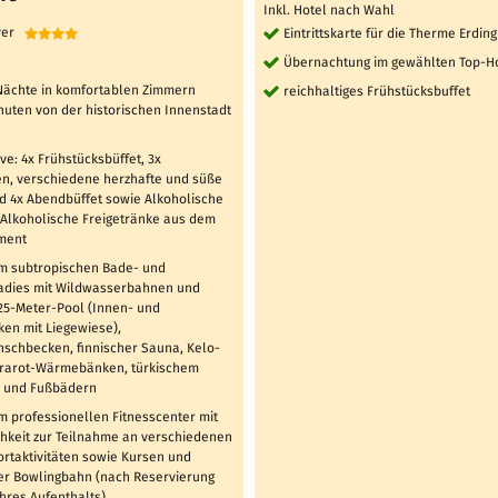
Inkl. Hotel nach Wahl
ever
Eintrittskarte für die Therme Erding
Übernachtung im gewählten Top-H
 Nächte in komfortablen Zimmern
reichhaltiges Frühstücksbuffet
nuten von der historischen Innenstadt
ive: 4x Frühstücksbüffet, 3x
en, verschiedene herzhafte und süße
d 4x Abendbüffet sowie Alkoholische
-Alkoholische Freigetränke aus dem
ment
m subtropischen Bade- und
dies mit Wildwasserbahnen und
25-Meter-Pool (Innen- und
en mit Liegewiese),
nschbecken, finnischer Sauna, Kelo-
frarot-Wärmebänken, türkischem
 und Fußbädern
m professionellen Fitnesscenter mit
chkeit zur Teilnahme an verschiedenen
rtaktivitäten sowie Kursen und
er Bowlingbahn (nach Reservierung
hres Aufenthalts)