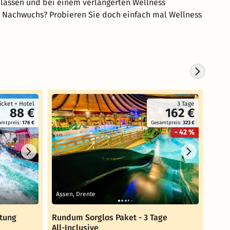
h lassen und bei einem verlängerten Wellness
 Nachwuchs? Probieren Sie doch einfach mal Wellness
Koste
icket + Hotel
3 Tage
88 €
162 €
amtpreis:
176 €
Gesamtpreis:
323 €
- 42 %
Karl
Assen, Drente
kraj)
tung
Rundum Sorglos Paket - 3 Tage
Karl
All-Inclusive
Sans