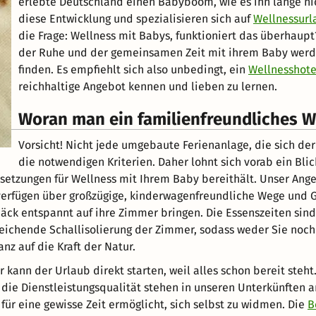
erlebte Deutschland einen Babyboom, wie es ihn lange ni
diese Entwicklung und spezialisieren sich auf
Wellnessurl
die Frage: Wellness mit Babys, funktioniert das überhaupt?
der Ruhe und der gemeinsamen Zeit mit ihrem Baby werd
finden. Es empfiehlt sich also unbedingt, ein
Wellnesshote
reichhaltige Angebot kennen und lieben zu lernen.
Woran man ein familienfreundliches W
Vorsicht! Nicht jede umgebaute Ferienanlage, die sich der
die notwendigen Kriterien. Daher lohnt sich vorab ein Bli
setzungen für Wellness mit Ihrem Baby bereithält. Unser Ang
 verfügen über großzügige, kinderwagenfreundliche Wege und 
epäck entspannt auf ihre Zimmer bringen. Die Essenszeiten si
eichende Schallisolierung der Zimmer, sodass weder Sie noch 
nz auf die Kraft der Natur.
er kann der Urlaub direkt starten, weil alles schon bereit s
ie Dienstleistungsqualität stehen in unseren Unterkünften an 
für eine gewisse Zeit ermöglicht, sich selbst zu widmen. Die
B