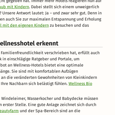
cht gegeben hat. Immer mehr Hotels reagieren nun auf
aub mit Kindern
. Dabei stellt sich einem unweigerlich
 Unsere Antwort lautet: Ja – und zwar sehr gut. Denn in
en auch Sie zur maximalen Entspannung und Erholung
l mit den eigenen Kindern
zu besuchen und das
ellnesshotel erkennt
 Familienfreundlichkeit verschrieben hat, erfüllt auch
ck in einschlägige Ratgeber und Portale, um
ebot an Wellness-Hotels bietet eine optimale
Gänge. Sie sind mit komfortablen Aufzügen
nd an die veränderten Gewohnheiten von Kleinkindern
Ihre Nachbarn sich belästigt fühlen.
Wellness Bio
teht. Windeleimer, Wasserkocher und Babydecke müssen
erster Stelle. Eine gute Anlage zeichnet sich durch
eautyfarm
und der Spa-Bereich sind an die