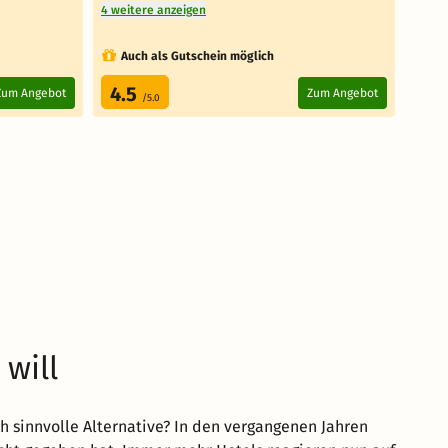
4 weitere anzeigen
Auch als Gutschein möglich
Au
4.5
4.
Zum Angebot
Zum Angebot
/5.0
will
ch sinnvolle Alternative? In den vergangenen Jahren