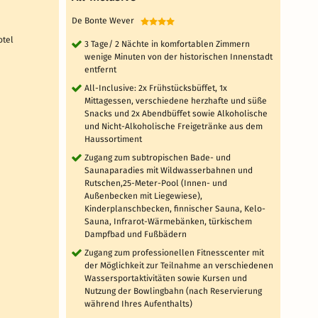
De Bonte Wever
Spa R
otel
3 Tage/ 2 Nächte in komfortablen Zimmern
4 T
wenige Minuten von der historischen Innenstadt
Zi
entfernt
täg
All-Inclusive: 2x Frühstücksbüffet, 1x
un
Mittagessen, verschiedene herzhafte und süße
3 
Snacks und 2x Abendbüffet sowie Alkoholische
ei
und Nicht-Alkoholische Freigetränke aus dem
Au
Haussortiment
Te
Zugang zum subtropischen Bade- und
Be
Saunaparadies mit Wildwasserbahnen und
tä
Rutschen,25-Meter-Pool (Innen- und
Ze
Außenbecken mit Liegewiese),
Wh
Kinderplanschbecken, finnischer Sauna, Kelo-
Sauna, Infrarot-Wärmebänken, türkischem
4 weit
Dampfbad und Fußbädern
Zugang zum professionellen Fitnesscenter mit
der Möglichkeit zur Teilnahme an verschiedenen
Wassersportaktivitäten sowie Kursen und
Nutzung der Bowlingbahn (nach Reservierung
während Ihres Aufenthalts)