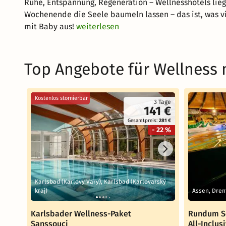
Ruhe, Entspannung, Regeneration – Wellnesshotels liege
Wochenende die Seele baumeln lassen – das ist, was 
mit Baby aus!
weiterlesen
Top Angebote für Wellness 
Kostenlos stornierbar
3 Tage
141 €
Gesamtpreis:
281 €
- 22 %
Karlsbad (Karlovy Vary), Karlsbad (Karlovarský
kraj)
Assen, Dren
Karlsbader Wellness-Paket
Rundum So
Sanssouci
All-Inclus