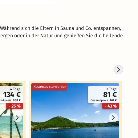
Während sich die Eltern in Sauna und Co. entspannen,
ergen oder in der Natur und genießen Sie die heilende
Kostenlos stornierbar
Koste
4 Tage
3 Tage
134 €
81 €
amtpreis:
268 €
Gesamtpreis:
161 €
- 25 %
- 43 %