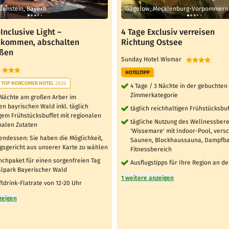
isenstein, Bayern
Gägelow, Mecklenburg-Vorpommern
-Inclusive Light –
4 Tage Exclusiv verreisen
nkommen, abschalten
Richtung Ostsee
eßen
Sunday Hotel Wismar
l
HOTELTIPP
TOP NEWCOMER HOTEL
2026
4 Tage / 3 Nächte in der gebuchten
Zimmerkategorie
3 Nächte am großen Arber im
n bayrischen Wald inkl. täglich
täglich reichhaltigen Frühstücksbuf
gem Frühstücksbuffet mit regionalen
tägliche Nutzung des Wellnessber
nalen Zutaten
'Wissemare' mit Indoor-Pool, vers
endessen: Sie haben die Möglichkeit,
Saunen, Blockhaussauna, Dampfb
ngsgericht aus unserer Karte zu wählen
Fitnessbereich
nchpaket für einen sorgenfreien Tag
Ausflugstipps für Ihre Region an d
alpark Bayerischer Wald
1 weitere anzeigen
ftdrink-Flatrate von 12-20 Uhr
zeigen