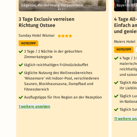
Gägelow, Mecklenburg-Vorpommern
Bayerisch E
3 Tage Exclusiv verreisen
4 Tage All
Richtung Ostsee
Einfach a
und geni
Sunday Hotel Wismar
Maiers Hote
HOTELTIPP
HOTELTIPP
3 Tage / 2 Nächte in der gebuchten
Zimmerkategorie
4 Tage / 
malerische
täglich reichhaltigen Frühstücksbuffet
reichhalti
tägliche Nutzung des Wellnessbereiches
und saiso
'Wissemare' mit Indoor-Pool, verschiedenen
Täglich Ab
Saunen, Blockhaussauna, Dampfbad und
Ihr Liebli
Fitnessbereich
Täglich Lu
Ausflugstipps für Ihre Region an der Rezeption
im Nation
1 weitere anzeigen
Täglich So
11 weitere an