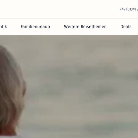
+49 (0)341
tik
Familienurlaub
Weitere Reisethemen
Deals