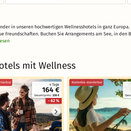
der in unseren hochwertigen Wellnesshotels in ganz Europa. 
ue Freundschaften. Buchen Sie Arrangements am See, in den B
lesen
otels mit Wellness
rnierbar
Kostenlos stornierbar
4 Tage
164 €
Gesamtpreis:
328 €
Ges
- 62 %