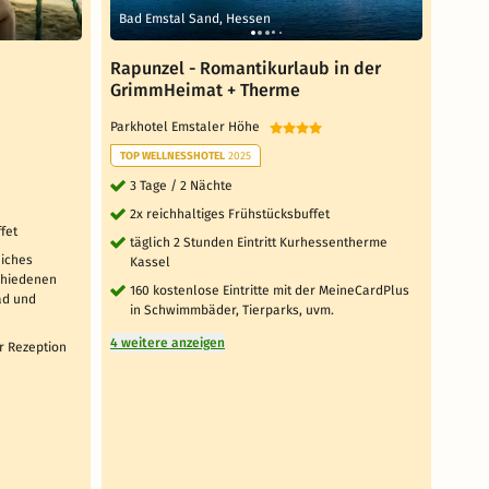
Bad Emstal Sand, Hessen
Frie
Rapunzel - Romantikurlaub in der
4 Ta
GrimmHeimat + Therme
Fami
Parkhotel Emstaler Höhe
Hotel
TOP WELLNESSHOTEL
2025
4 T
di
3 Tage / 2 Nächte
tä
2x reichhaltiges Frühstücksbuffet
Fr
fet
täglich 2 Stunden Eintritt Kurhessentherme
Buf
eiches
Kassel
täg
chiedenen
160 kostenlose Eintritte mit der MeineCardPlus
Kin
ad und
in Schwimmbäder, Tierparks, uvm.
Öf
4 weitere anzeigen
1 x
er Rezeption
(S
2 weit