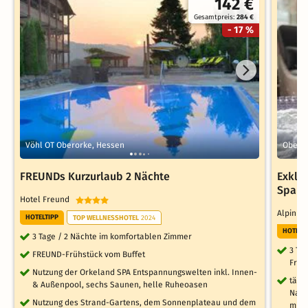
142 €
Gesamtpreis:
284 €
- 17 %
Vöhl OT Oberorke, Hessen
Oberst
FREUNDs Kurzurlaub 2 Nächte
Exklu
Spa R
Hotel Freund
Alpin &
HOTELTIPP
TOP WELLNESSHOTEL
2024
HOTELT
3 Tage / 2 Nächte im komfortablen Zimmer
3 Ta
FREUND-Frühstück vom Buffet
Früh
Nutzung der Orkeland SPA Entspannungswelten inkl. Innen-
tägl
& Außenpool, sechs Saunen, helle Ruheoasen
Nach
Nutzung des Strand-Gartens, dem Sonnenplateau und dem
mit 