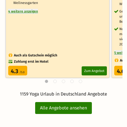
Wellnessgarten
Welt
4 weitere anzeigen
Genu
und 
Beha
Nutz
meet
viel
2026
5 weite
Auch als Gutschein möglich
Auch
Zahlung erst im Hotel
4.3
4.6
Zum Angebot
/5.0
1159 Yoga Urlaub in Deutschland Angebote
Alle Angebote ansehen