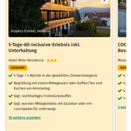
Dipperz (Fulda), Hessen
Ellenz
5-Tage-All-Inclusive-Erlebnis inkl.
COCHE
Unterhaltung
Besuc
Hotel Rhön Residence
Mosels
HOTELTIPP
HOTELT
5 Tage / 4 Nächte in der gewählten Zimmerkategorie
4 x 
Begrüßung mit einem Mittagessen oder Kaffee/Tee und
4 x 
Kuchen am Anreisetag
4 x 
tägl. reichhaltiges Frühstücksbuffet
1 x 
tägl. warmer Mittagsimbiss mit Salatbar oder ein
3 weite
Lunchpaket für unterwegs
10 weitere anzeigen