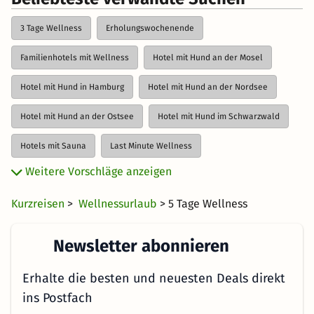
3 Tage Wellness
Erholungswochenende
Familienhotels mit Wellness
Hotel mit Hund an der Mosel
Hotel mit Hund in Hamburg
Hotel mit Hund an der Nordsee
Hotel mit Hund an der Ostsee
Hotel mit Hund im Schwarzwald
Hotels mit Sauna
Last Minute Wellness
Weitere Vorschläge anzeigen
Luxus Wellnesshotels
Spa Hotels
4 Tage Wellness
Kurzreisen
>
Wellnessurlaub
> 5 Tage Wellness
Wellness Arrangements
Wellness Bio Hotels
Wellness für Frauen
Wellness für Männer
Newsletter abonnieren
Wellness für Schwangere
Wellness für Singles
Erhalte die besten und neuesten Deals direkt
Wellness zum Junggesellinnenabschied
Wellness mit Babys
ins Postfach