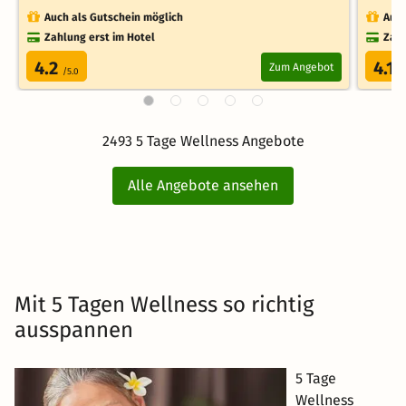
Auch als Gutschein möglich
Auch
Zahlung erst im Hotel
Zahl
4.2
4.1
Zum Angebot
/5.0
/
2493 5 Tage Wellness Angebote
Alle Angebote ansehen
Mit 5 Tagen Wellness so richtig
ausspannen
5 Tage
Wellness