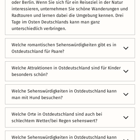
oder Berlin. Wenn Sie sich für ein Reiseziel in der Natur
interessieren, unternehmen Sie schöne Wanderungen und
Radtouren und lernen dabei die Umgebung kennen. Drei
Tage im Osten Deutschlands kann man ganz
unterschiedlich verbringen.
Welche romantischen Sehenswürdigkeiten gibt es in
Ostdeutschland für Paare?
Für Paare gibt es im Osten Deutschlands viele
Welche Attraktionen in Ostdeutschland sind für Kinder
Geheimtipps. Schlendern Sie durch die Altstadt Dresdens,
besonders schön?
nehmen Sie an einer Lichterfahrt teil oder besuchen Sie
das Nymphenbad im Dresdner Zwinger (eine
Kinder haben mit Kultur oft nicht viel am Hut, fühlen sich
wunderschöne Brunnenanlage). Ein weiteres
Welche Sehenswürdigkeiten in Ostdeutschland kann
aber im Wald und am Wasser wohl. Empfehlenswert sind
romantisches Reiseziel ist die Stadt Quedlinburg, mit ihrer
man mit Hund besuchen?
daher gerade die Bergzüge, Wälder und Seen wie der
verträumten Altstadt. Oder wie wäre es mit einem
Hainich, der Harz oder das Elbtal. Hier gibt es
Romantik Wochenende im Spreewald? Es gibt viele
Im Spreewald, im Havelland und den Nationalparks gibt
Bootsfahrten, interessante Tiere und viel Platz zum
Welche Orte in Ostdeutschland sind auch bei
Möglichkeiten für schöne Stunden zu zweit.
es viele Rad- und Wanderwege, auf denen sich sicher
Herumrennen.
schlechtem Wetter/bei Regen sehenswert?
auch Hunde wohlfühlen. Wichtig ist es aber immer, den
Hundedreck wegzuräumen - gerade in
In den Großstädten wie Leipzig, Dresden, Magdeburg und
Naturschutzgebieten. Im Zentrum der Städte sollten Sie
Welche Sehenswürdigkeiten in Ostdeutschland kann