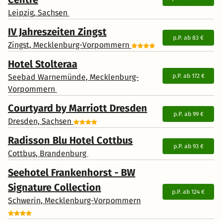
Leipzig, Sachsen
IV Jahreszeiten Zingst
p.P. ab
83 €
Zingst, Mecklenburg-Vorpommern
Hotel Stolteraa
Seebad Warnemünde, Mecklenburg-
p.P. ab
172 €
Vorpommern
Courtyard by Marriott Dresden
p.P. ab
99 €
Dresden, Sachsen
Radisson Blu Hotel Cottbus
p.P. ab
93 €
Cottbus, Brandenburg
Seehotel Frankenhorst - BW
Signature Collection
p.P. ab
124 €
Schwerin, Mecklenburg-Vorpommern