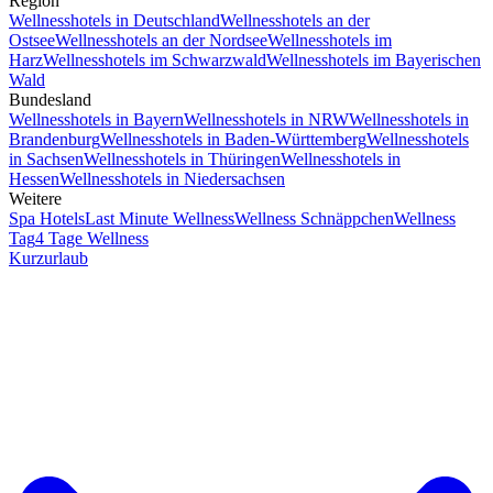
Region
Wellnesshotels in Deutschland
Wellnesshotels an der
Ostsee
Wellnesshotels an der Nordsee
Wellnesshotels im
Harz
Wellnesshotels im Schwarzwald
Wellnesshotels im Bayerischen
Wald
Bundesland
Wellnesshotels in Bayern
Wellnesshotels in NRW
Wellnesshotels in
Brandenburg
Wellnesshotels in Baden-Württemberg
Wellnesshotels
in Sachsen
Wellnesshotels in Thüringen
Wellnesshotels in
Hessen
Wellnesshotels in Niedersachsen
Weitere
Spa Hotels
Last Minute Wellness
Wellness Schnäppchen
Wellness
Tag
4 Tage Wellness
Kurzurlaub