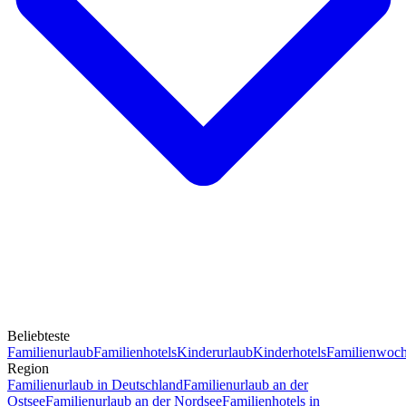
Beliebteste
Familienurlaub
Familienhotels
Kinderurlaub
Kinderhotels
Familienwoc
Region
Familienurlaub in Deutschland
Familienurlaub an der
Ostsee
Familienurlaub an der Nordsee
Familienhotels in