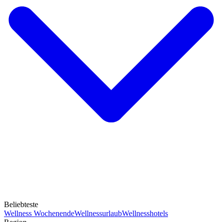
Beliebteste
Wellness Wochenende
Wellnessurlaub
Wellnesshotels