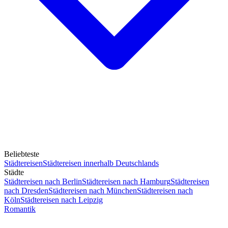
Beliebteste
Städtereisen
Städtereisen innerhalb Deutschlands
Städte
Städtereisen nach Berlin
Städtereisen nach Hamburg
Städtereisen
nach Dresden
Städtereisen nach München
Städtereisen nach
Köln
Städtereisen nach Leipzig
Romantik