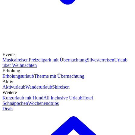
Events
Musicalreisen
Freizeitpark mit Übernachtung
Silvesterreisen
Urlaub
über Weihnachten
Erholung
Erholungsurlaub
Therme mit Übernachtung
Aktiv
Aktivurlaub
Wanderurlaub
Skireisen
Weitere
Kurzurlaub mit Hund
All Inclusive Urlaub
Hotel
Schnäppchen
Wochenendtrips
Deals