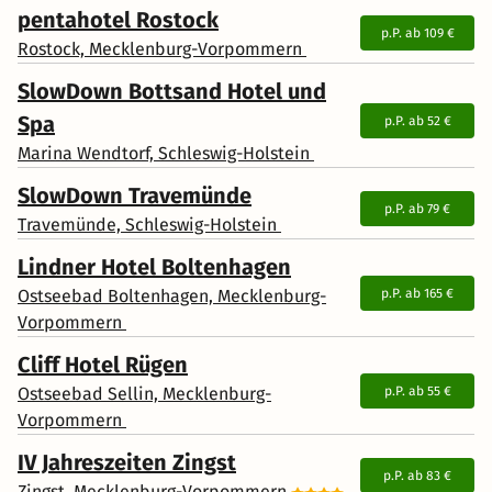
Lieblingsplatz.
pentahotel Rostock
p.P. ab
109 €
Rostock, Mecklenburg-Vorpommern
SlowDown Bottsand Hotel und
Spa
p.P. ab
52 €
Marina Wendtorf, Schleswig-Holstein
SlowDown Travemünde
p.P. ab
79 €
Travemünde, Schleswig-Holstein
Lindner Hotel Boltenhagen
Ostseebad Boltenhagen, Mecklenburg-
p.P. ab
165 €
Vorpommern
Cliff Hotel Rügen
Ostseebad Sellin, Mecklenburg-
p.P. ab
55 €
Vorpommern
IV Jahreszeiten Zingst
p.P. ab
83 €
Zingst, Mecklenburg-Vorpommern