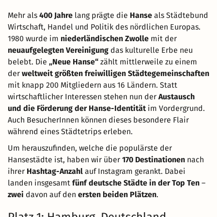
Mehr als
400 Jahre
lang prägte die
Hanse
als Städtebund
Wirtschaft, Handel und Politik des nördlichen Europas.
1980 wurde im
niederländischen Zwolle
mit der
neuaufgelegten Vereinigung
das kulturelle Erbe neu
belebt. Die
„Neue Hanse“
zählt mittlerweile zu einem
der
weltweit größten freiwilligen Städtegemeinschaften
mit knapp 200 Mitgliedern aus 16 Ländern. Statt
wirtschaftlicher Interessen stehen nun der
Austausch
und die Förderung der Hanse-Identität
im Vordergrund.
Auch BesucherInnen können dieses besondere Flair
während eines Städtetrips erleben.
Um herauszufinden, welche die populärste der
Hansestädte ist, haben wir über
170 Destinationen
nach
ihrer
Hashtag-Anzahl
auf Instagram gerankt. Dabei
landen insgesamt
fünf deutsche Städte in der Top Ten
–
zwei
davon auf den
ersten beiden Plätzen
.
Platz 1: Hamburg, Deutschland