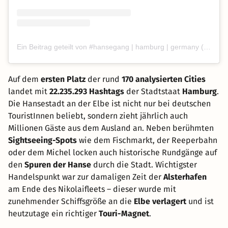
Ein Beitrag geteilt von #hansegang | hamburg | germany (@hansegang)
Auf dem
ersten Platz
der rund
170 analysierten Cities
landet mit
22.235.293 Hashtags
der Stadtstaat
Hamburg
.
Die Hansestadt an der Elbe ist nicht nur bei deutschen
TouristInnen beliebt, sondern zieht jährlich auch
Millionen Gäste aus dem Ausland an. Neben berühmten
Sightseeing-Spots
wie dem Fischmarkt, der Reeperbahn
oder dem Michel locken auch historische Rundgänge auf
den
Spuren der Hanse
durch die Stadt. Wichtigster
Handelspunkt war zur damaligen Zeit der
Alsterhafen
am Ende des Nikolaifleets – dieser wurde mit
zunehmender Schiffsgröße an die
Elbe verlagert
und ist
heutzutage ein richtiger
Touri-Magnet
.