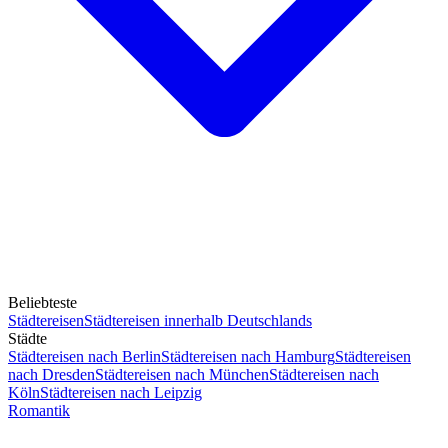
Beliebteste
Städtereisen
Städtereisen innerhalb Deutschlands
Städte
Städtereisen nach Berlin
Städtereisen nach Hamburg
Städtereisen
nach Dresden
Städtereisen nach München
Städtereisen nach
Köln
Städtereisen nach Leipzig
Romantik