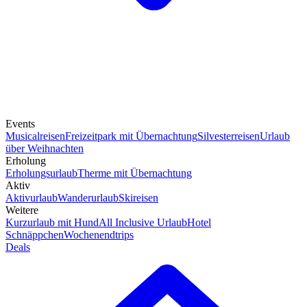
Events
Musicalreisen
Freizeitpark mit Übernachtung
Silvesterreisen
Urlaub
über Weihnachten
Erholung
Erholungsurlaub
Therme mit Übernachtung
Aktiv
Aktivurlaub
Wanderurlaub
Skireisen
Weitere
Kurzurlaub mit Hund
All Inclusive Urlaub
Hotel
Schnäppchen
Wochenendtrips
Deals