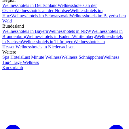
Region
Wellnesshotels in Deutschland
Wellnesshotels an der
Ostsee
Wellnesshotels an der Nordsee
Wellnesshotels im
Harz
Wellnesshotels im Schwarzwald
Wellnesshotels im Bayerischen
Wald
Bundesland
Wellnesshotels in Bayern
Wellnesshotels in NRW
Wellnesshotels in
Brandenburg
Wellnesshotels in Baden-Württemberg
Wellnesshotels
in Sachsen
Wellnesshotels in Thüringen
Wellnesshotels in
Hessen
Wellnesshotels in Niedersachsen
Weitere
Spa Hotels
Last Minute Wellness
Wellness Schnäppchen
Wellness
Tag
4 Tage Wellness
Kurzurlaub