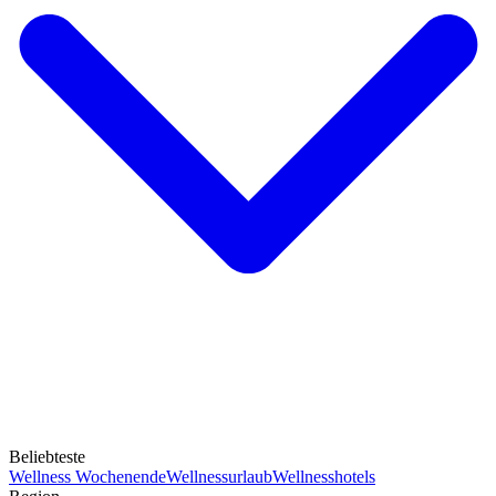
Beliebteste
Wellness Wochenende
Wellnessurlaub
Wellnesshotels