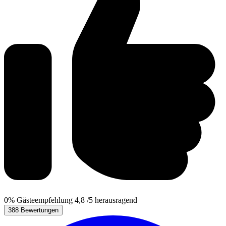
0%
Gästeempfehlung
4,8
/5
herausragend
388 Bewertungen