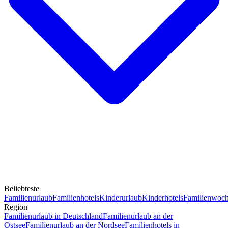
Beliebteste
Familienurlaub
Familienhotels
Kinderurlaub
Kinderhotels
Familienwoc
Region
Familienurlaub in Deutschland
Familienurlaub an der
Ostsee
Familienurlaub an der Nordsee
Familienhotels in