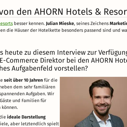
e von den AHORN Hotels & Resor
esorts
besser kennen.
Julian Mieske
, seines Zeichens
Marketi
uppen die Häuser der Hotelkette besonders passend sind und wa
ns heute zu diesem Interview zur Verfügun
& E-Commerce Direktor bei den AHORN Hot
ches Aufgabenfeld vorstellen?
te
seit über 10 Jahren
für die
neben dem sehr familiären
 spannenden Aufgaben. Wir
 Gäste und Familien für
 können.
 die
ideale Darstellung
viele, aber letztendlich spielt