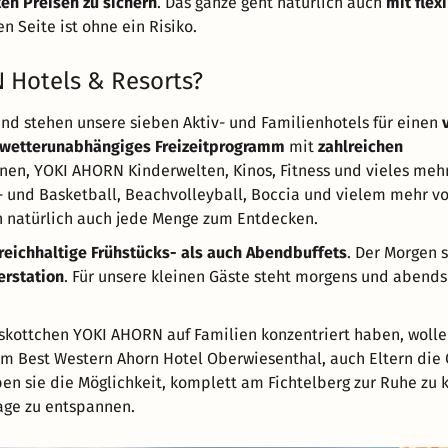
en Preisen zu sichern
. Das ganze geht natürlich auch
mit flex
n Seite ist ohne ein Risiko.
 Hotels & Resorts?
nd stehen unsere sieben Aktiv- und Familienhotels für einen
wetterunabhängiges Freizeitprogramm
mit
zahlreichen
nen, YOKI AHORN Kinderwelten, Kinos, Fitness und vieles meh
 und Basketball, Beachvolleyball, Boccia und vielem mehr vol
 natürlich auch jede Menge zum Entdecken.
reichhaltige Frühstücks- als auch Abendbuffets
. Der Morgen s
erstation
. Für unsere kleinen Gäste steht morgens und abend
kottchen YOKI AHORN auf Familien konzentriert haben, wollen
em Best Western Ahorn Hotel Oberwiesenthal, auch Eltern die
ben sie die Möglichkeit, komplett am Fichtelberg zur Ruhe z
age zu entspannen.