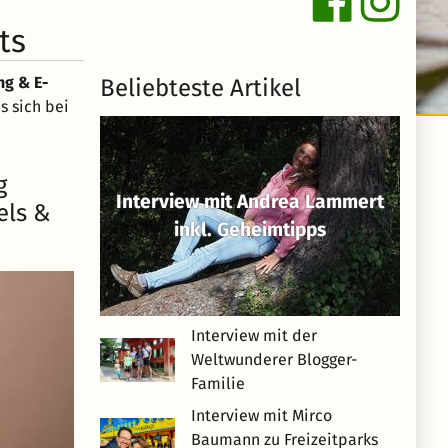
ts
ng & E-
Beliebteste Artikel
s sich bei
g
Interview mit Andrea Lammert
els &
inkl. Geheimtipps
Interview mit der
Weltwunderer Blogger-
Familie
Interview mit Mirco
Baumann zu Freizeitparks