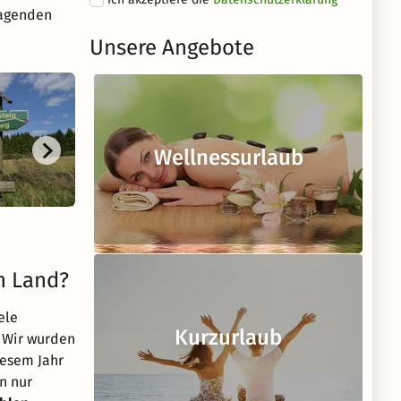
ragenden
Unsere Angebote
Wellnessurlaub
n Land?
ele
Kurzurlaub
. Wir wurden
iesem Jahr
n nur