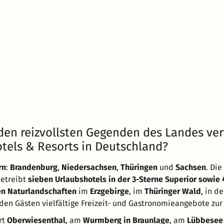
n den reizvollsten Gegenden des Landes ver
tels & Resorts in Deutschland?
rn
:
Brandenburg
,
Niedersachsen
,
Thüringen
und
Sachsen
. Die
betreibt
sieben Urlaubshotels in der 3-Sterne Superior sowie 
en Naturlandschaften
im
Erzgebirge
, im
Thüringer Wald
, in de
den Gästen vielfältige Freizeit- und Gastronomieangebote zur
rt
Oberwiesenthal
, am
Wurmberg in Braunlage
, am
Lübbesee