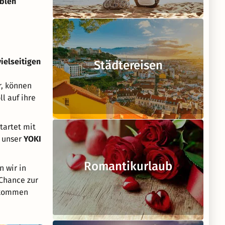
iblen
vielseitigen
Städtereisen
r, können
l auf ihre
tartet mit
s unser
YOKI
Romantikurlaub
 wir in
 Chance zur
u kommen