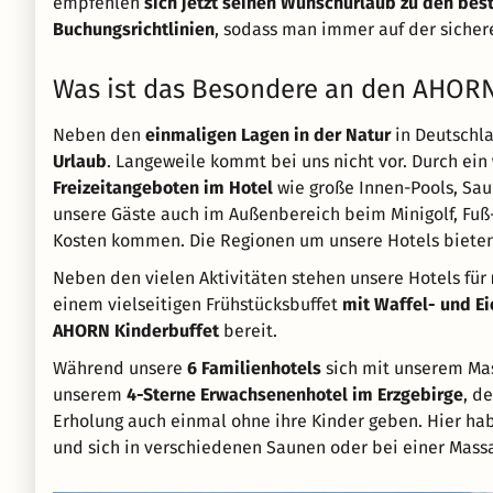
empfehlen
sich jetzt seinen Wunschurlaub zu den best
Buchungsrichtlinien
, sodass man immer auf der sichere
Was ist das Besondere an den AHORN
Neben den
einmaligen Lagen in der Natur
in Deutschla
Urlaub
. Langeweile kommt bei uns nicht vor. Durch ein
Freizeitangeboten im Hotel
wie große Innen-Pools, Sau
unsere Gäste auch im Außenbereich beim Minigolf, Fuß-
Kosten kommen. Die Regionen um unsere Hotels bieten
Neben den vielen Aktivitäten stehen unsere Hotels für
einem vielseitigen Frühstücksbuffet
mit Waffel- und Ei
AHORN Kinderbuffet
bereit.
Während unsere
6 Familienhotels
sich mit unserem Mas
unserem
4-Sterne Erwachsenenhotel im Erzgebirge
, d
Erholung auch einmal ohne ihre Kinder geben. Hier ha
und sich in verschiedenen Saunen oder bei einer Mass