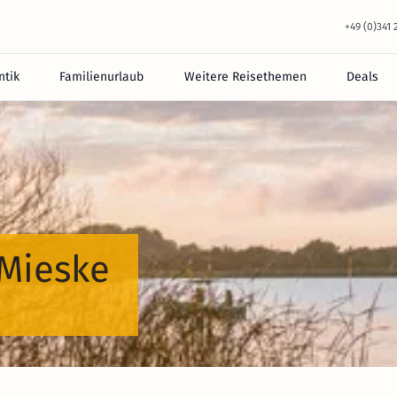
+49 (0)341
tik
Familienurlaub
Weitere Reisethemen
Deals
 Mieske