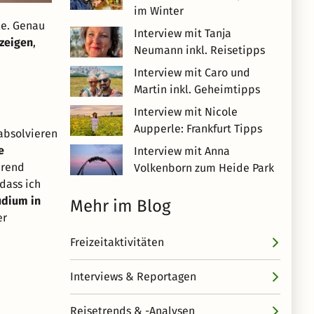
im Winter
le. Genau
Interview mit Tanja
zeigen
,
Neumann inkl. Reisetipps
Interview mit Caro und
Martin inkl. Geheimtipps
Interview mit Nicole
Aupperle: Frankfurt Tipps
absolvieren
e
Interview mit Anna
hrend
Volkenborn zum Heide Park
dass ich
udium in
Mehr im Blog
er
Freizeitaktivitäten
Interviews & Reportagen
Reisetrends & -Analysen