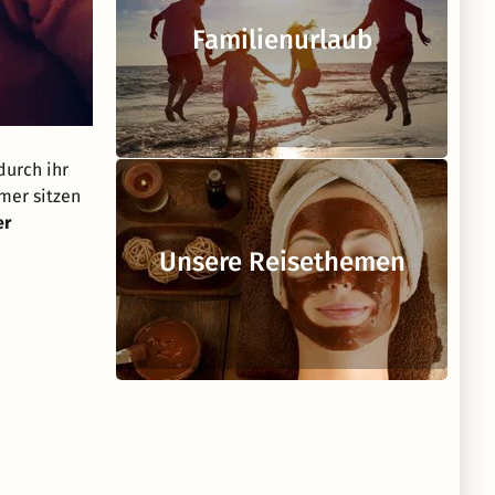
Familienurlaub
durch ihr
mer sitzen
er
Unsere Reisethemen