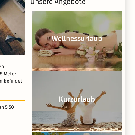
Unsere Angebote
Wellnessurlaub
en
18 Meter
m befindet
Kurzurlaub
en 5,50