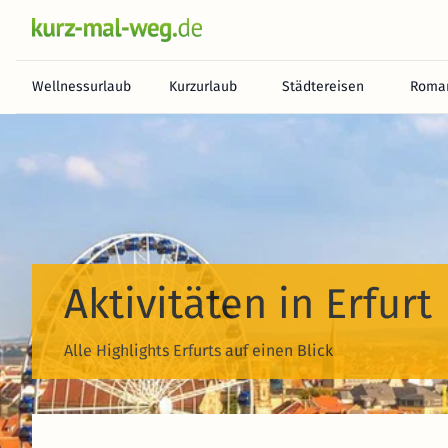
Wellnessurlaub
Kurzurlaub
Städtereisen
Roman
Aktivitäten in Erfurt
Alle Highlights Erfurts auf einen Blick