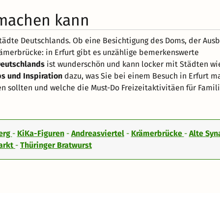
t machen kann
Städte Deutschlands. Ob eine Besichtigung des Doms, der Aus
ämerbrücke: in Erfurt gibt es unzählige bemerkenswerte
Deutschlands
ist wunderschön und kann locker mit Städten w
s und Inspiration
dazu, was Sie bei einem Besuch in Erfurt 
en sollten und welche die Must-Do Freizeitaktivitäen für Famil
erg
-
KiKa-Figuren
-
Andreasviertel
-
Krämerbrücke
-
Alte Sy
arkt
-
Thüringer Bratwurst