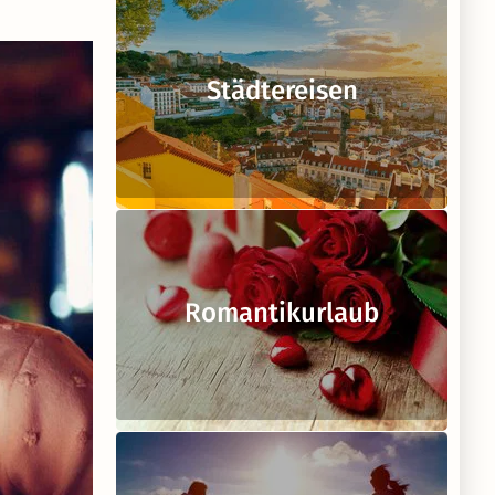
Städtereisen
Romantikurlaub