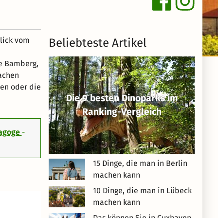
blick vom
Beliebteste Artikel
ie Bamberg,
machen
ien oder die
Die 9 besten Dinoparks im
Ranking-Vergleich
nagoge
-
15 Dinge, die man in Berlin
machen kann
10 Dinge, die man in Lübeck
machen kann
Das können Sie in Cuxhaven