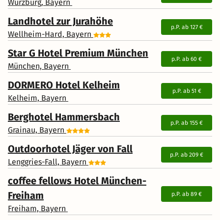
Würzburg, Bayern
Landhotel zur Jurahöhe
p.P. ab
127 €
Wellheim-Hard, Bayern
Star G Hotel Premium München
p.P. ab
60 €
München, Bayern
DORMERO Hotel Kelheim
p.P. ab
51 €
Kelheim, Bayern
Berghotel Hammersbach
p.P. ab
155 €
Grainau, Bayern
Outdoorhotel Jäger von Fall
p.P. ab
209 €
Lenggries-Fall, Bayern
coffee fellows Hotel München-
Freiham
p.P. ab
89 €
Freiham, Bayern