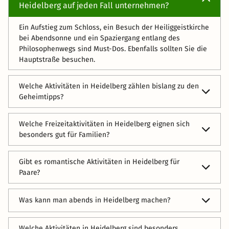
Heidelberg auf jeden Fall unternehmen?
Ein Aufstieg zum Schloss, ein Besuch der Heiliggeistkirche
bei Abendsonne und ein Spaziergang entlang des
Philosophenwegs sind Must-Dos. Ebenfalls sollten Sie die
Hauptstraße besuchen.
Welche Aktivitäten in Heidelberg zählen bislang zu den
Geheimtipps?
Das Schloss an Abenden mit einem Feuerwerk, für
Welche Freizeitaktivitäten in Heidelberg eignen sich
Technikinteressierte eine Fahrt mit dem Solarschiff auf
besonders gut für Familien?
dem Neckar und für Leute mit viel Selbstironie ein Foto
mit dem Brückenaffen an der alten Brücke.
Ein Besuch des Schlosses, für dessen Entdeckung Sie sich
Gibt es romantische Aktivitäten in Heidelberg für
mit Ihrer Familie auch genug Zeit lassen sollten. Ebenfalls
Paare?
können Sie gemeinsam bei einem Picknick auf der
Neckarwiese entspannen, bevor es weiter zum nächsten
Das könnte eine Verbindung eines Spaziergangs auf das
Erlebnis geht!
Was kann man abends in Heidelberg machen?
Schloss am Abend mit einem darauffolgenden Dinner in
der Altstadt sein.
Für ein Abendprogramm bietet sich das kulturelle und das
Welche Aktivitäten in Heidelberg sind besonders