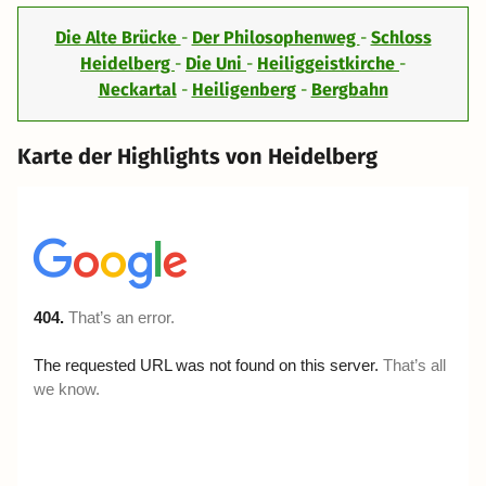
Die Alte Brücke
-
Der Philosophenweg
-
Schloss
Heidelberg
-
Die Uni
-
Heiliggeistkirche
-
Neckartal
-
Heiligenberg
-
Bergbahn
Karte der Highlights von Heidelberg