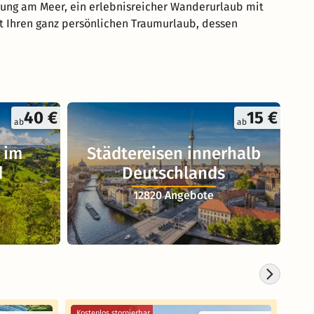
lung am Meer, ein erlebnisreicher Wanderurlaub mit
rt Ihren ganz persönlichen Traumurlaub, dessen
40 €
15 €
ab
ab
 im
Städtereisen innerhalb
d
Deutschlands
12820 Angebote
Kostenlos stornierbar
Koste