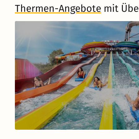
Thermen-Angebote
mit Übe
Musical in Berlin
Zum Musical