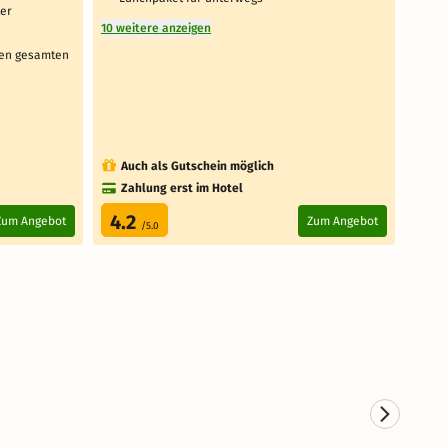
ter
Aus
10 weitere anzeigen
1 weit
den gesamten
Auch als Gutschein möglich
Au
Zahlung erst im Hotel
Za
4.2
3.
Zum Angebot
Zum Angebot
/5.0