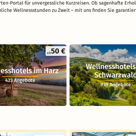
ten-Portal für unvergessliche Kurzreisen. Ob sagenhafte Erho
nliche Wellnessstunden zu Zweit – mit uns finden Sie garantie
50 €
ab
Wellnesshotels
esshotels im Harz
Schwarzwal
423 Angebote
939 Angebote