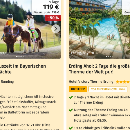
4 Tage
119 €
Gesamtpreis:
238 €
Ges
- 50 %
yern
Erding, Bayern
uszeit im Bayerischen
Erding Ahoi: 2 Tage die größt
Nächte
Therme der Welt pur!
l Runding
Hotel Victory Therme Erding
HOTELTIPP
TOP THERMENHOTEL
2026
 Nächte mit täglichem All Inclusive
2 Tage / 1 Nacht im Hotel mit dire
iges Frühstücksbuffet, Mittagssnack,
zur Therme Erding
e/Gebäck am Nachmittag und
Nutzung der Therme Erding am An-
n in Buffetform mit separatem
Abreisetag mit Frühschwimmen exkl
et)
Hotelgäste ab 08:30.
ie Getränke von 12-21 Uhr. (Bitte
1 x reichhaltiges Frühstück voller 