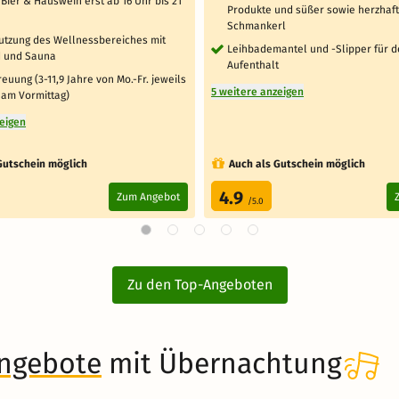
Bier & Hauswein erst ab 16 Uhr bis 21
Produkte und süßer sowie herzhaf
Schmankerl
Nutzung des Wellnessbereiches mit
Leihbademantel und -Slipper für 
 und Sauna
Aufenthalt
euung (3-11,9 Jahre von Mo.-Fr. jeweils
5 weitere anzeigen
 am Vormittag)
zeigen
Gutschein möglich
Auch als Gutschein möglich
4.9
Zum Angebot
/5.0
Zu den Top-Angeboten
angebote
mit Übernachtung