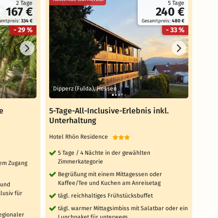
2 Tage
5 Tage
167 €
240 €
amtpreis:
334 €
Gesamtpreis:
480 €
- 29 %
- 33 %
Dipperz (Fulda), Hessen
Gäge
e
5-Tage-All-Inclusive-Erlebnis inkl.
3 Ta
Unterhaltung
Rich
Hotel Rhön Residence
Sunda
5 Tage / 4 Nächte in der gewählten
3 T
Zimmerkategorie
Zi
ktem Zugang
Begrüßung mit einem Mittagessen oder
täg
Kaffee/Tee und Kuchen am Anreisetag
 und
tä
usiv für
tägl. reichhaltiges Frühstücksbuffet
'W
Sa
tägl. warmer Mittagsimbiss mit Salatbar oder ein
Fi
regionaler
Lunchpaket für unterwegs