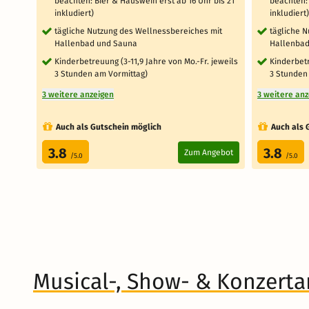
beachten: Bier & Hauswein erst ab 16 Uhr bis 21
beachten: 
inkludiert)
inkludiert)
tägliche Nutzung des Wellnessbereiches mit
tägliche 
Hallenbad und Sauna
Hallenbad
Kinderbetreuung (3-11,9 Jahre von Mo.-Fr. jeweils
Kinderbetr
3 Stunden am Vormittag)
3 Stunden
3 weitere anzeigen
3 weitere an
Auch als Gutschein möglich
Auch als 
3.8
3.8
Zum Angebot
/5.0
/5.0
Musical-, Show- & Konzert