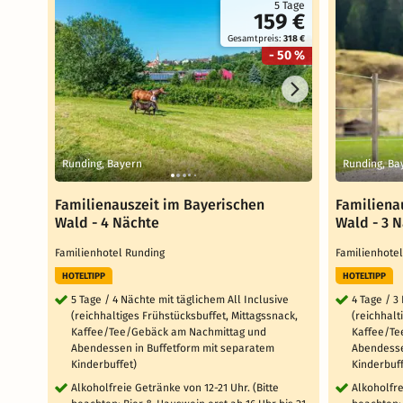
5 Tage
159 €
Gesamtpreis:
318 €
- 50 %
Runding, Bayern
Runding, Ba
Familienauszeit im Bayerischen
Familiena
Wald - 4 Nächte
Wald - 3 
Familienhotel Runding
Familienhote
HOTELTIPP
HOTELTIPP
5 Tage / 4 Nächte mit täglichem All Inclusive
4 Tage / 3
(reichhaltiges Frühstücksbuffet, Mittagssnack,
(reichhalt
Kaffee/Tee/Gebäck am Nachmittag und
Kaffee/Te
Abendessen in Buffetform mit separatem
Abendesse
Kinderbuffet)
Kinderbuff
Alkoholfreie Getränke von 12-21 Uhr. (Bitte
Alkoholfre