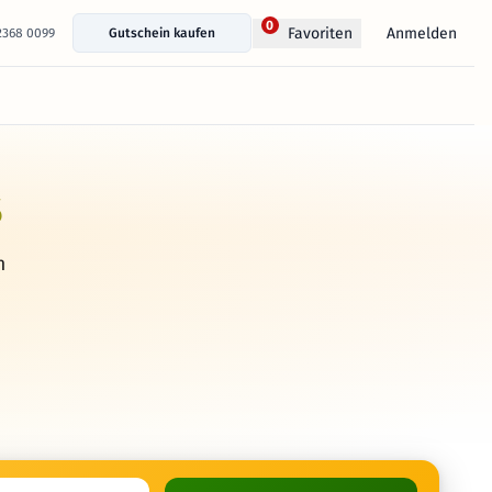
0
Anmelden
Favoriten
 2368 0099
Gutschein kaufen
s
h