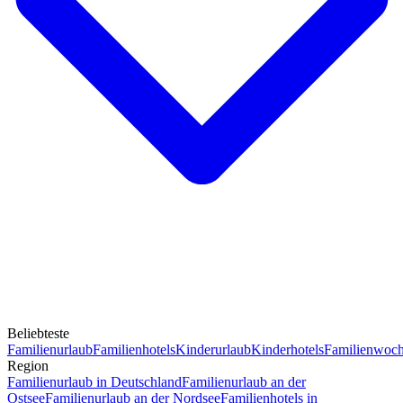
Beliebteste
Familienurlaub
Familienhotels
Kinderurlaub
Kinderhotels
Familienwoc
Region
Familienurlaub in Deutschland
Familienurlaub an der
Ostsee
Familienurlaub an der Nordsee
Familienhotels in