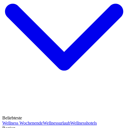
Beliebteste
Wellness Wochenende
Wellnessurlaub
Wellnesshotels