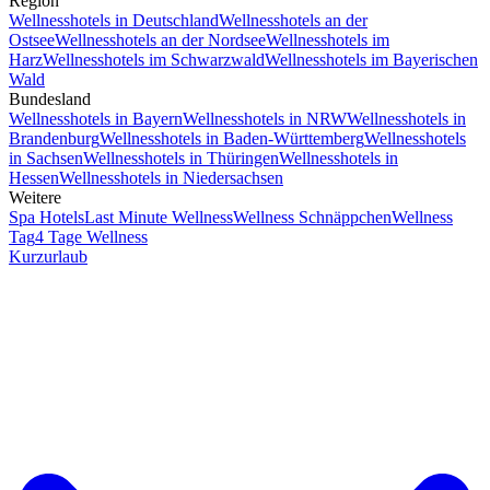
Region
Wellnesshotels in Deutschland
Wellnesshotels an der
Ostsee
Wellnesshotels an der Nordsee
Wellnesshotels im
Harz
Wellnesshotels im Schwarzwald
Wellnesshotels im Bayerischen
Wald
Bundesland
Wellnesshotels in Bayern
Wellnesshotels in NRW
Wellnesshotels in
Brandenburg
Wellnesshotels in Baden-Württemberg
Wellnesshotels
in Sachsen
Wellnesshotels in Thüringen
Wellnesshotels in
Hessen
Wellnesshotels in Niedersachsen
Weitere
Spa Hotels
Last Minute Wellness
Wellness Schnäppchen
Wellness
Tag
4 Tage Wellness
Kurzurlaub