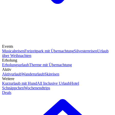
Events
Musicalreisen
Freizeitpark mit Übernachtung
Silvesterreisen
Urlaub
über Weihnachten
Erholung
Erholungsurlaub
Therme mit Übernachtung
Aktiv
Aktivurlaub
Wanderurlaub
Skireisen
Weitere
Kurzurlaub mit Hund
All Inclusive Urlaub
Hotel
Schnäppchen
Wochenendtrips
Deals