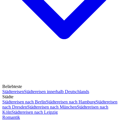
Beliebteste
Städtereisen
Städtereisen innerhalb Deutschlands
Städte
Städtereisen nach Berlin
Städtereisen nach Hamburg
Städtereisen
nach Dresden
Städtereisen nach München
Städtereisen nach
Köln
Städtereisen nach Leipzig
Romantik