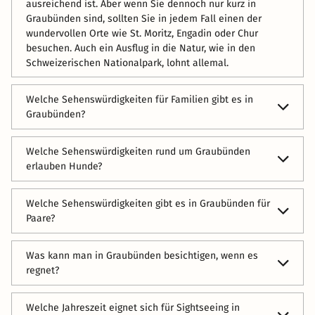
ausreichend ist. Aber wenn Sie dennoch nur kurz in
Graubünden sind, sollten Sie in jedem Fall einen der
wundervollen Orte wie St. Moritz, Engadin oder Chur
besuchen. Auch ein Ausflug in die Natur, wie in den
Schweizerischen Nationalpark, lohnt allemal.
Welche Sehenswürdigkeiten für Familien gibt es in
Graubünden?
Als Familie können Sie in Graubünden Fahrradtouren
Welche Sehenswürdigkeiten rund um Graubünden
unternehmen, durch spektakuläre Schluchten wandern,
erlauben Hunde?
Familienbäder- oder den Adventure Park in Davos
besuchen. Auch ein Ausflug mit der Familie zu einem der
Die meisten Outdoor-Sehenswürdigkeiten erlauben
sehenswerten Bergseen ist eine top Idee.
Welche Sehenswürdigkeiten gibt es in Graubünden für
Hunde. Ihr Vierbeiner wird die Wälder, Wanderwege und
Paare?
Bergseen im schönen Graubünden lieben und sicherlich
mindestens genau so viel Spaß haben wie Sie. Der Kanton
Mit der Kutsche ins Val Roseg fahren, Eislaufen oder ein
ist sehr hundefreundlich und damit ein wahres Paradies
Was kann man in Graubünden besichtigen, wenn es
gemeinsamer Wellnesstag – romantische Highlights für
für Fellnasen! Hundehotels, Fahrten mit der Bergbahn –
regnet?
Paare gibt es in Graubünden zu genüge.
alles geht!
Besuchen Sie eines der vielen Museen, ganz
Welche Jahreszeit eignet sich für Sightseeing in
wetterunabhängig! Das Kirchner Museum Davos, das