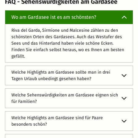
FAQ - Sehenswürdigkeiten am Gardasee
Wo am Gardasee ist es am schönsten?
Riva del Garda, Sirmione und Malcesine zählen zu den
schönsten Orten des Gardasees. Auch das Westufer des
Sees und das Hinterland haben viele schöne Ecken.
Finden Sie einfach selbst heraus, wo es Ihnen am besten
gefällt.
Welche Highlights am Gardasee sollte man in drei
Tagen Urlaub unbedingt gesehen haben?
Wir empfehlen Ihnen einen Besuch der Burgruine Arco,
Welche Sehenswürdigkeiten am Gardasee eignen sich
den Botanischen Garten im Zentrum von Gardone Riviera
für Familien?
und eine Fahrt mit der Seilbahn auf den Monte Baldo. Ein
Ausflug zu einem der Strände am Gardasee wie dem
Der Vergnügungspark Gardaland in der Gemeinde
Jamaica Beach sollte bei Ihrem Aufenthalt in der Region
Welche Highlights am Gardasee sind für Paare
Castelnuovo del Garda ist der ideale Anlaufpunkt für
nicht fehlen.
besonders schön?
Familien. Kinder und Erwachsene erleben hier einen Tag
voller Highlights. Wählen Sie zwischen zahlreichen
Für Paare ist der Jamaica Beach unterhalb der Ruinen von