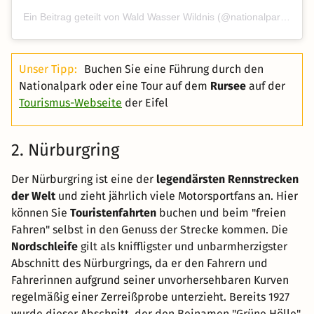
Ein Beitrag geteilt von Wald Wasser Wildnis (@nationalpark_eifel)
Unser Tipp:
Buchen Sie eine Führung durch den
Nationalpark oder eine Tour auf dem
Rursee
auf der
Tourismus-Webseite
der Eifel
2. Nürburgring
Der Nürburgring ist eine der
legendärsten Rennstrecken
der Welt
und zieht jährlich viele Motorsportfans an. Hier
können Sie
Touristenfahrten
buchen und beim "freien
Fahren" selbst in den Genuss der Strecke kommen. Die
Nordschleife
gilt als kniffligster und unbarmherzigster
Abschnitt des Nürburgrings, da er den Fahrern und
Fahrerinnen aufgrund seiner unvorhersehbaren Kurven
regelmäßig einer Zerreißprobe unterzieht. Bereits 1927
wurde dieser Abschnitt, der den Beinamen "Grüne Hölle"