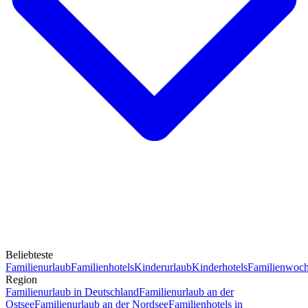
Beliebteste
Familienurlaub
Familienhotels
Kinderurlaub
Kinderhotels
Familienwoc
Region
Familienurlaub in Deutschland
Familienurlaub an der
Ostsee
Familienurlaub an der Nordsee
Familienhotels in