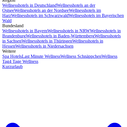
Region
Wellnesshotels in Deutschland
Wellnesshotels an der
Ostsee
Wellnesshotels an der Nordsee
Wellnesshotels im
Harz
Wellnesshotels im Schwarzwald
Wellnesshotels im Bayerischen
Wald
Bundesland
Wellnesshotels in Bayern
Wellnesshotels in NRW
Wellnesshotels in
Brandenburg
Wellnesshotels in Baden-Württemberg
Wellnesshotels
in Sachsen
Wellnesshotels in Thüringen
Wellnesshotels in
Hessen
Wellnesshotels in Niedersachsen
Weitere
Spa Hotels
Last Minute Wellness
Wellness Schnäppchen
Wellness
Tag
4 Tage Wellness
Kurzurlaub