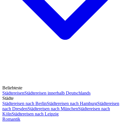
Beliebteste
Städtereisen
Städtereisen innerhalb Deutschlands
Städte
Städtereisen nach Berlin
Städtereisen nach Hamburg
Städtereisen
nach Dresden
Städtereisen nach München
Städtereisen nach
Köln
Städtereisen nach Leipzig
Romantik