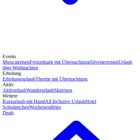
Events
Musicalreisen
Freizeitpark mit Übernachtung
Silvesterreisen
Urlaub
über Weihnachten
Erholung
Erholungsurlaub
Therme mit Übernachtung
Aktiv
Aktivurlaub
Wanderurlaub
Skireisen
Weitere
Kurzurlaub mit Hund
All Inclusive Urlaub
Hotel
Schnäppchen
Wochenendtrips
Deals