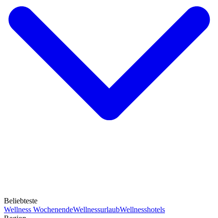
Beliebteste
Wellness Wochenende
Wellnessurlaub
Wellnesshotels