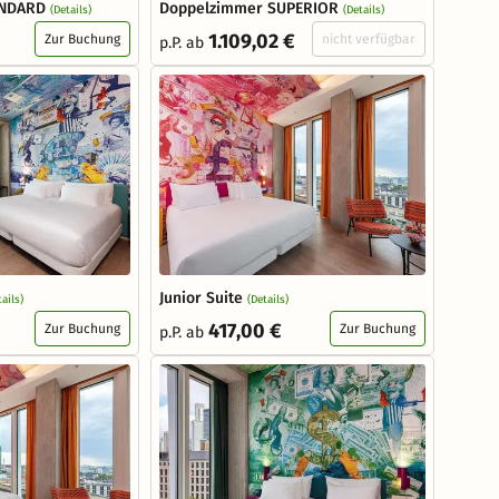
ANDARD
Doppelzimmer SUPERIOR
(Details)
(Details)
1.109,02 €
Zur Buchung
nicht verfügbar
p.P. ab
Junior Suite
tails)
(Details)
417,00 €
Zur Buchung
Zur Buchung
p.P. ab