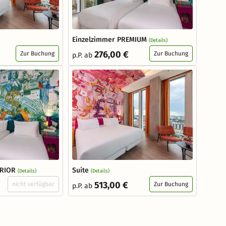
Einzelzimmer PREMIUM
(Details)
276,00 €
Zur Buchung
Zur Buchung
p.P. ab
ERIOR
Suite
(Details)
(Details)
513,00 €
nicht verfügbar
Zur Buchung
p.P. ab