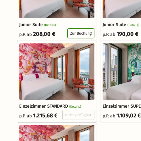
Junior Suite
Junior Suite
(Details)
(Details)
208,00 €
190,00 €
Zur Buchung
p.P. ab
p.P. ab
Einzelzimmer STANDARD
Einzelzimmer SUP
(Details)
1.215,68 €
1.109,02 €
nicht verfügbar
p.P. ab
p.P. ab