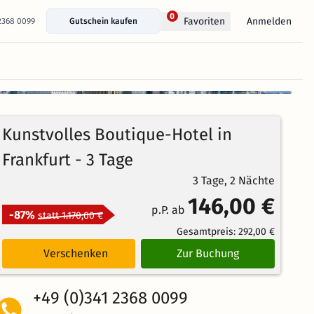
0
Anmelden
Favoriten
 2368 0099
Gutschein kaufen
+ 396 Fotos anzeigen
Kunstvolles Boutique-Hotel in
Frankfurt - 3 Tage
3 Tage, 2 Nächte
146,00 €
p.P. ab
-87%
statt 1.170,00 €
Gesamtpreis:
292,00 €
Verschenken
Zur Buchung
+49 (0)341 2368 0099