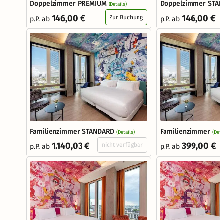
Doppelzimmer PREMIUM
Doppelzimmer ST
(Details)
146,00 €
146,00 €
Zur Buchung
p.P. ab
p.P. ab
Familienzimmer STANDARD
Familienzimmer
(Details)
(De
1.140,03 €
399,00 €
nicht verfügbar
p.P. ab
p.P. ab