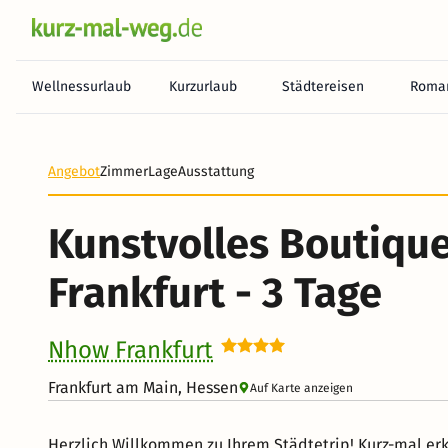
Wellnessurlaub
Kurzurlaub
Städtereisen
Roman
Angebot
Zimmer
Lage
Ausstattung
Kunstvolles Boutique
Frankfurt - 3 Tage
Nhow Frankfurt
Frankfurt am Main, Hessen
Auf Karte anzeigen
Herzlich Willkommen zu Ihrem Städtetrip! Kurz-mal e