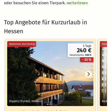
oder besuchen Sie einen Tierpark.
weiterlesen
Top Angebote für Kurzurlaub in
Hessen
Kostenlos stornierbar
Kostenl
5 Tage
240 €
Gesamtpreis:
480 €
- 33 %
Dipperz (Fulda), Hessen
Bad Em