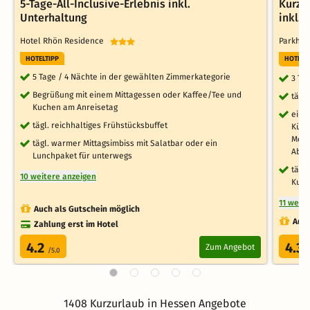
5-Tage-All-Inclusive-Erlebnis inkl.
Kurz 
Unterhaltung
inkl.
Hotel Rhön Residence
Parkhot
HOTELTIPP
HOTELT
5 Tage / 4 Nächte in der gewählten Zimmerkategorie
3 Ta
Begrüßung mit einem Mittagessen oder Kaffee/Tee und
tägl
Kuchen am Anreisetag
einm
tägl. reichhaltiges Frühstücksbuffet
Küch
Mont
tägl. warmer Mittagsimbiss mit Salatbar oder ein
Aben
Lunchpaket für unterwegs
tägli
10 weitere anzeigen
Kurh
11 weit
Auch als Gutschein möglich
Auch
Zahlung erst im Hotel
4.2
4.3
Zum Angebot
/5.0
/
1408 Kurzurlaub in Hessen Angebote