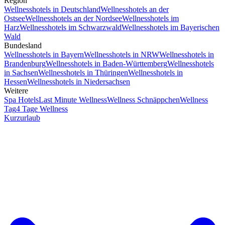
Region
Wellnesshotels in Deutschland
Wellnesshotels an der
Ostsee
Wellnesshotels an der Nordsee
Wellnesshotels im
Harz
Wellnesshotels im Schwarzwald
Wellnesshotels im Bayerischen
Wald
Bundesland
Wellnesshotels in Bayern
Wellnesshotels in NRW
Wellnesshotels in
Brandenburg
Wellnesshotels in Baden-Württemberg
Wellnesshotels
in Sachsen
Wellnesshotels in Thüringen
Wellnesshotels in
Hessen
Wellnesshotels in Niedersachsen
Weitere
Spa Hotels
Last Minute Wellness
Wellness Schnäppchen
Wellness
Tag
4 Tage Wellness
Kurzurlaub