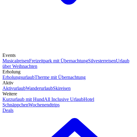
Events
Musicalreisen
Freizeitpark mit Übernachtung
Silvesterreisen
Urlaub
über Weihnachten
Erholung
Erholungsurlaub
Therme mit Übernachtung
Aktiv
Aktivurlaub
Wanderurlaub
Skireisen
Weitere
Kurzurlaub mit Hund
All Inclusive Urlaub
Hotel
Schnäppchen
Wochenendtrips
Deals