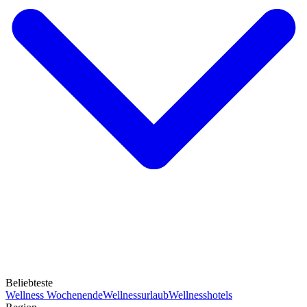
Beliebteste
Wellness Wochenende
Wellnessurlaub
Wellnesshotels