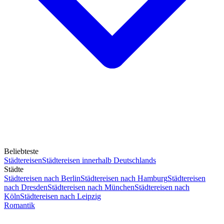
Beliebteste
Städtereisen
Städtereisen innerhalb Deutschlands
Städte
Städtereisen nach Berlin
Städtereisen nach Hamburg
Städtereisen
nach Dresden
Städtereisen nach München
Städtereisen nach
Köln
Städtereisen nach Leipzig
Romantik