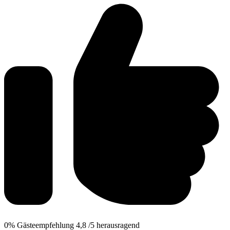
0%
Gästeempfehlung
4,8
/5
herausragend