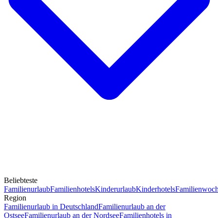
Beliebteste
Familienurlaub
Familienhotels
Kinderurlaub
Kinderhotels
Familienwoc
Region
Familienurlaub in Deutschland
Familienurlaub an der
Ostsee
Familienurlaub an der Nordsee
Familienhotels in