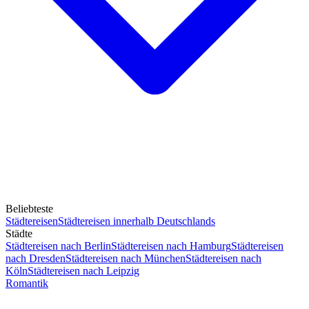
Beliebteste
Städtereisen
Städtereisen innerhalb Deutschlands
Städte
Städtereisen nach Berlin
Städtereisen nach Hamburg
Städtereisen
nach Dresden
Städtereisen nach München
Städtereisen nach
Köln
Städtereisen nach Leipzig
Romantik