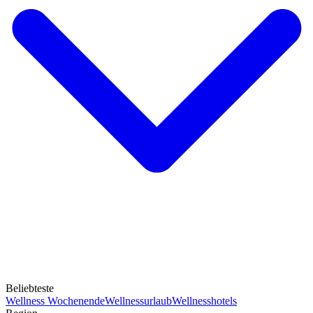
Beliebteste
Wellness Wochenende
Wellnessurlaub
Wellnesshotels