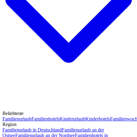
Beliebteste
Familienurlaub
Familienhotels
Kinderurlaub
Kinderhotels
Familienwoc
Region
Familienurlaub in Deutschland
Familienurlaub an der
Ostsee
Familienurlaub an der Nordsee
Familienhotels in