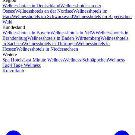
Region
Wellnesshotels in Deutschland
Wellnesshotels an der
Ostsee
Wellnesshotels an der Nordsee
Wellnesshotels im
Harz
Wellnesshotels im Schwarzwald
Wellnesshotels im Bayerischen
Wald
Bundesland
Wellnesshotels in Bayern
Wellnesshotels in NRW
Wellnesshotels in
Brandenburg
Wellnesshotels in Baden-Württemberg
Wellnesshotels
in Sachsen
Wellnesshotels in Thüringen
Wellnesshotels in
Hessen
Wellnesshotels in Niedersachsen
Weitere
Spa Hotels
Last Minute Wellness
Wellness Schnäppchen
Wellness
Tag
4 Tage Wellness
Kurzurlaub