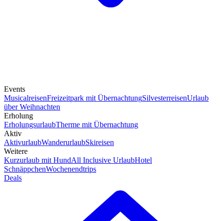
Events
Musicalreisen
Freizeitpark mit Übernachtung
Silvesterreisen
Urlaub
über Weihnachten
Erholung
Erholungsurlaub
Therme mit Übernachtung
Aktiv
Aktivurlaub
Wanderurlaub
Skireisen
Weitere
Kurzurlaub mit Hund
All Inclusive Urlaub
Hotel
Schnäppchen
Wochenendtrips
Deals