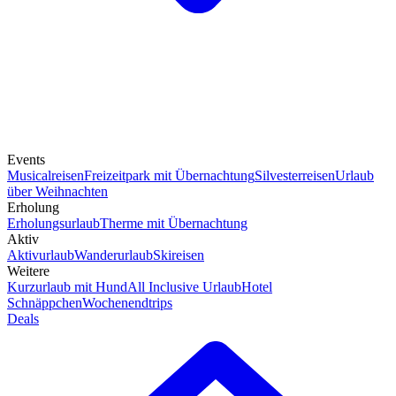
Events
Musicalreisen
Freizeitpark mit Übernachtung
Silvesterreisen
Urlaub
über Weihnachten
Erholung
Erholungsurlaub
Therme mit Übernachtung
Aktiv
Aktivurlaub
Wanderurlaub
Skireisen
Weitere
Kurzurlaub mit Hund
All Inclusive Urlaub
Hotel
Schnäppchen
Wochenendtrips
Deals