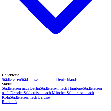
Beliebteste
Städtereisen
Städtereisen innerhalb Deutschlands
Städte
Städtereisen nach Berlin
Städtereisen nach Hamburg
Städtereisen
nach Dresden
Städtereisen nach München
Städtereisen nach
Köln
Städtereisen nach Leipzig
Romantik