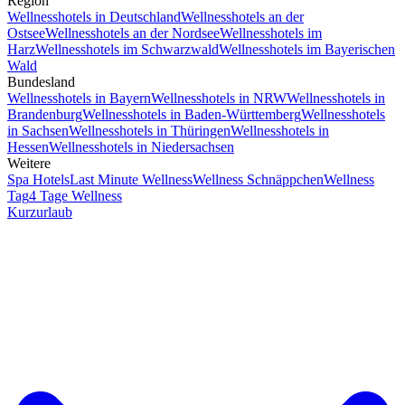
Region
Wellnesshotels in Deutschland
Wellnesshotels an der
Ostsee
Wellnesshotels an der Nordsee
Wellnesshotels im
Harz
Wellnesshotels im Schwarzwald
Wellnesshotels im Bayerischen
Wald
Bundesland
Wellnesshotels in Bayern
Wellnesshotels in NRW
Wellnesshotels in
Brandenburg
Wellnesshotels in Baden-Württemberg
Wellnesshotels
in Sachsen
Wellnesshotels in Thüringen
Wellnesshotels in
Hessen
Wellnesshotels in Niedersachsen
Weitere
Spa Hotels
Last Minute Wellness
Wellness Schnäppchen
Wellness
Tag
4 Tage Wellness
Kurzurlaub