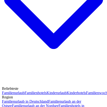
Beliebteste
Familienurlaub
Familienhotels
Kinderurlaub
Kinderhotels
Familienwoc
Region
Familienurlaub in Deutschland
Familienurlaub an der
Ostsee
Familienurlaub an der Nordsee
Familienhotels in