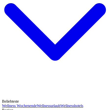
Beliebteste
Wellness Wochenende
Wellnessurlaub
Wellnesshotels