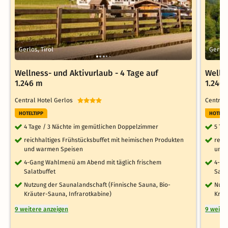
Gerlos, Tirol
Gerlos
Wellness- und Aktivurlaub - 4 Tage auf
Wellne
1.246 m
1.246
Central Hotel Gerlos
Central
HOTELTIPP
HOTELT
4 Tage / 3 Nächte im gemütlichen Doppelzimmer
5 Ta
reichhaltiges Frühstücksbuffet mit heimischen Produkten
reic
und warmen Speisen
und 
4-Gang Wahlmenü am Abend mit täglich frischem
4-Ga
Salatbuffet
Sala
Nutzung der Saunalandschaft (Finnische Sauna, Bio-
Nutz
Kräuter-Sauna, Infrarotkabine)
Kräu
9 weitere anzeigen
9 weite