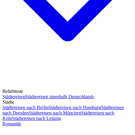
Beliebteste
Städtereisen
Städtereisen innerhalb Deutschlands
Städte
Städtereisen nach Berlin
Städtereisen nach Hamburg
Städtereisen
nach Dresden
Städtereisen nach München
Städtereisen nach
Köln
Städtereisen nach Leipzig
Romantik