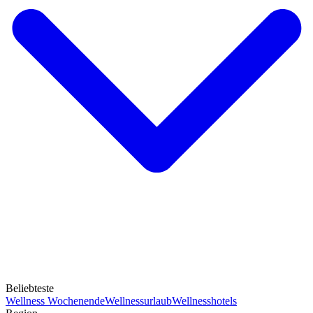
Beliebteste
Wellness Wochenende
Wellnessurlaub
Wellnesshotels