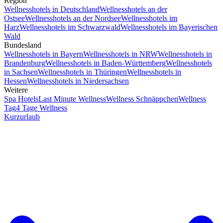
Region
Wellnesshotels in Deutschland
Wellnesshotels an der
Ostsee
Wellnesshotels an der Nordsee
Wellnesshotels im
Harz
Wellnesshotels im Schwarzwald
Wellnesshotels im Bayerischen
Wald
Bundesland
Wellnesshotels in Bayern
Wellnesshotels in NRW
Wellnesshotels in
Brandenburg
Wellnesshotels in Baden-Württemberg
Wellnesshotels
in Sachsen
Wellnesshotels in Thüringen
Wellnesshotels in
Hessen
Wellnesshotels in Niedersachsen
Weitere
Spa Hotels
Last Minute Wellness
Wellness Schnäppchen
Wellness
Tag
4 Tage Wellness
Kurzurlaub