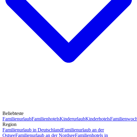
Beliebteste
Familienurlaub
Familienhotels
Kinderurlaub
Kinderhotels
Familienwoc
Region
Familienurlaub in Deutschland
Familienurlaub an der
Ostsee
Familienurlaub an der Nordsee
Familienhotels in