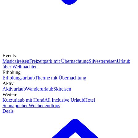
Events
Musicalreisen
Freizeitpark mit Übernachtung
Silvesterreisen
Urlaub
über Weihnachten
Erholung
Erholungsurlaub
Therme mit Übernachtung
Aktiv
Aktivurlaub
Wanderurlaub
Skireisen
Weitere
Kurzurlaub mit Hund
All Inclusive Urlaub
Hotel
Schnäppchen
Wochenendtrips
Deals