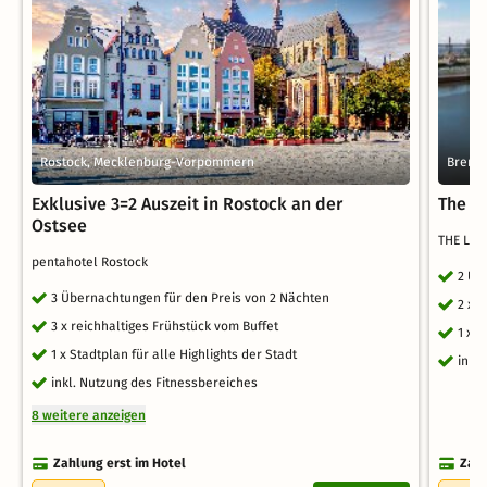
Rostock, Mecklenburg-Vorpommern
Breme
Exklusive 3=2 Auszeit in Rostock an der
The L
Ostsee
THE LIB
pentahotel Rostock
2 Üb
3 Übernachtungen für den Preis von 2 Nächten
2 x 
3 x reichhaltiges Frühstück vom Buffet
1 x 
1 x Stadtplan für alle Highlights der Stadt
inkl
inkl. Nutzung des Fitnessbereiches
8 weitere anzeigen
Zahlung erst im Hotel
Zahl