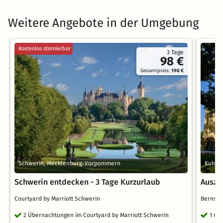
Weitere Angebote in der Umgebung
Kostenlos stornierbar
3 Tage
98 €
Gesamtpreis:
196 €
Schwerin, Mecklenburg-Vorpommern
Kuhle
Schwerin entdecken - 3 Tage Kurzurlaub
Ausze
Courtyard by Marriott Schwerin
Bernst
2 Übernachtungen im Courtyard by Marriott Schwerin
1 ro