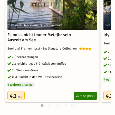
Schwerin, Mecklenburg-Vorpommern
Schwe
Es muss nicht immer Me(e)hr sein -
Idyll
Auszeit am See
Seehote
Seehotel Frankenhorst - BW Signature Collection
2 Üb
2 Übernachtungen
2 x 
2 x reichhaltiges Frühstück vom Buffet
1 x 
1 x Welcome-Drink
1 x 
inkl. Eintritt in den Wellnessbereich
7 weite
6 weitere anzeigen
4.3
4.3
Zum Angebot
/5.0
/