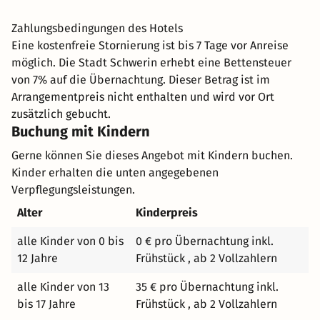
Vorpommerns. Neben einer charmanten Altstadt mit
dem bekannten Pfaffenteich lohnt sich auch der Besuch
Zahlungsbedingungen des Hotels
des Schweriner Schlosses, das Wahrzeichen der Stadt. .
Eine kostenfreie Stornierung ist bis 7 Tage vor Anreise
UNSER RESTAURANT IST MONTAGS GESCHLOSSEN!
möglich. Die Stadt Schwerin erhebt eine Bettensteuer
von 7% auf die Übernachtung. Dieser Betrag ist im
Arrangementpreis nicht enthalten und wird vor Ort
zusätzlich gebucht.
Buchung mit Kindern
Gerne können Sie dieses Angebot mit Kindern buchen.
Kinder erhalten die unten angegebenen
Verpflegungsleistungen.
Alter
Kinderpreis
alle Kinder von 0 bis
0 € pro Übernachtung inkl.
12 Jahre
Frühstück , ab 2 Vollzahlern
alle Kinder von 13
35 € pro Übernachtung inkl.
bis 17 Jahre
Frühstück , ab 2 Vollzahlern