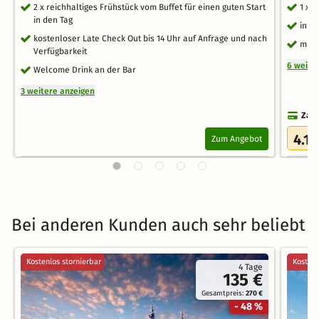
2 x reichhaltiges Frühstück vom Buffet für einen guten Start
1 x 
in den Tag
inkl.
kostenloser Late Check Out bis 14 Uhr auf Anfrage und nach
mit 
Verfügbarkeit
6 weite
Welcome Drink an der Bar
3 weitere anzeigen
Zahl
4.1
Zum Angebot
/
Bei anderen Kunden auch sehr beliebt
Kostenlos stornierbar
Kostenl
4 Tage
135 €
Gesamtpreis:
270 €
- 48 %