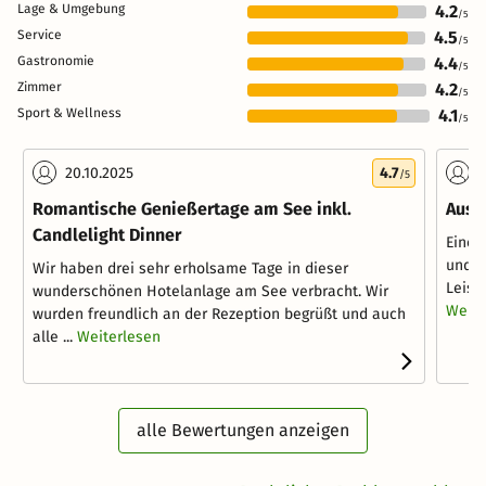
Lage & Umgebung
4.2
/5
Service
4.5
/5
Gastronomie
4.4
/5
Zimmer
4.2
/5
Sport & Wellness
4.1
/5
20.10.2025
4.7
2
/5
Romantische Genießertage am See inkl.
Ausze
Candlelight Dinner
Eine 
und A
Wir haben drei sehr erholsame Tage in dieser
Leist
wunderschönen Hotelanlage am See verbracht. Wir
Weite
wurden freundlich an der Rezeption begrüßt und auch
alle ...
Weiterlesen
alle Bewertungen anzeigen