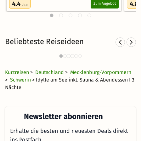
4.4
4.8
Zum Angebot
/5.0
Beliebteste Reiseideen
Sporthotels in Mecklenburg-
Vorpommern
35 €
1630 Angebote
ab
Kurzreisen
>
Deutschland
>
Mecklenburg-Vorpommern
>
Schwerin
> Idylle am See inkl. Sauna & Abendessen I 3
Nächte
Newsletter abonnieren
Erhalte die besten und neuesten Deals direkt
ins Postfach