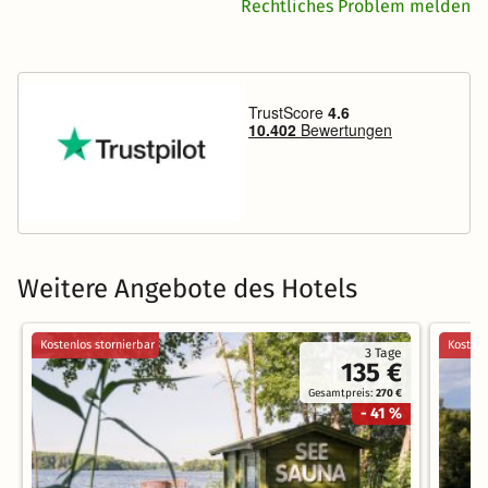
Rechtliches Problem melden
Weitere Angebote des Hotels
Kostenlos stornierbar
Kostenl
3 Tage
135 €
Gesamtpreis:
270 €
- 41 %