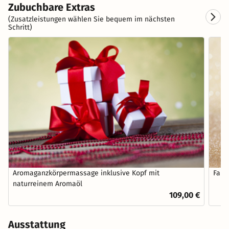
Zubuchbare Extras
(Zusatzleistungen wählen Sie bequem im nächsten
Schritt)
Aromaganzkörpermassage inklusive Kopf mit
Fahr
naturreinem Aromaöl
109,00 €
Ausstattung