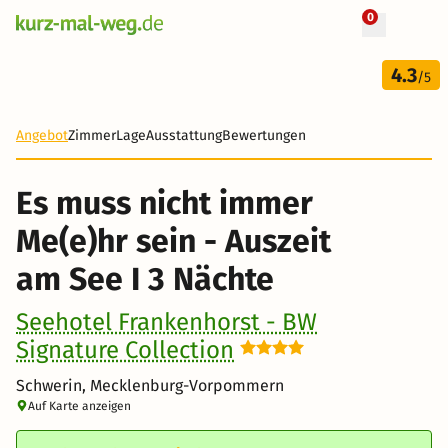
0
+ 31 Fotos
4 Tage
4.3
194 €
/5
-38%
Angebot
Zimmer
Lage
Ausstattung
Bewertungen
Es muss nicht immer
Me(e)hr sein - Auszeit
am See I 3 Nächte
Seehotel Frankenhorst - BW
Signature Collection
Schwerin, Mecklenburg-Vorpommern
Auf Karte anzeigen