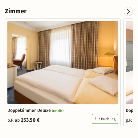
Zimmer
Doppelzimmer Deluxe
Doppe
(Details)
Zur Buchung
253,50 €
p.P. ab
p.P. a