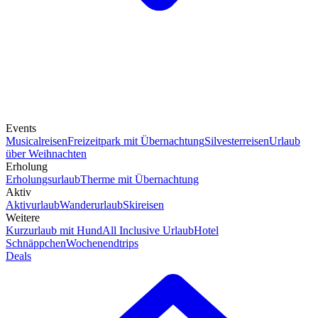
Events
Musicalreisen
Freizeitpark mit Übernachtung
Silvesterreisen
Urlaub
über Weihnachten
Erholung
Erholungsurlaub
Therme mit Übernachtung
Aktiv
Aktivurlaub
Wanderurlaub
Skireisen
Weitere
Kurzurlaub mit Hund
All Inclusive Urlaub
Hotel
Schnäppchen
Wochenendtrips
Deals