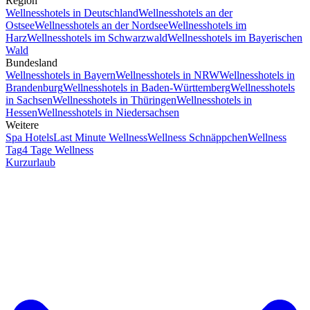
Region
Wellnesshotels in Deutschland
Wellnesshotels an der
Ostsee
Wellnesshotels an der Nordsee
Wellnesshotels im
Harz
Wellnesshotels im Schwarzwald
Wellnesshotels im Bayerischen
Wald
Bundesland
Wellnesshotels in Bayern
Wellnesshotels in NRW
Wellnesshotels in
Brandenburg
Wellnesshotels in Baden-Württemberg
Wellnesshotels
in Sachsen
Wellnesshotels in Thüringen
Wellnesshotels in
Hessen
Wellnesshotels in Niedersachsen
Weitere
Spa Hotels
Last Minute Wellness
Wellness Schnäppchen
Wellness
Tag
4 Tage Wellness
Kurzurlaub