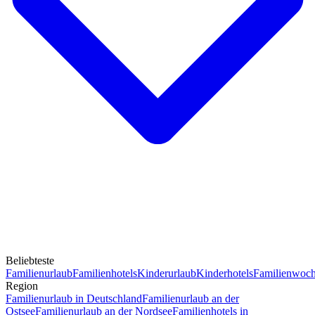
Beliebteste
Familienurlaub
Familienhotels
Kinderurlaub
Kinderhotels
Familienwoc
Region
Familienurlaub in Deutschland
Familienurlaub an der
Ostsee
Familienurlaub an der Nordsee
Familienhotels in