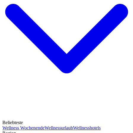
Beliebteste
Wellness Wochenende
Wellnessurlaub
Wellnesshotels