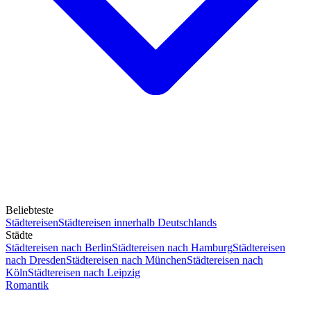
Beliebteste
Städtereisen
Städtereisen innerhalb Deutschlands
Städte
Städtereisen nach Berlin
Städtereisen nach Hamburg
Städtereisen
nach Dresden
Städtereisen nach München
Städtereisen nach
Köln
Städtereisen nach Leipzig
Romantik