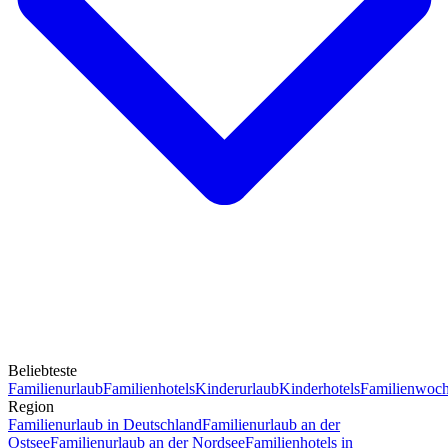
Beliebteste
Familienurlaub
Familienhotels
Kinderurlaub
Kinderhotels
Familienwoc
Region
Familienurlaub in Deutschland
Familienurlaub an der
Ostsee
Familienurlaub an der Nordsee
Familienhotels in