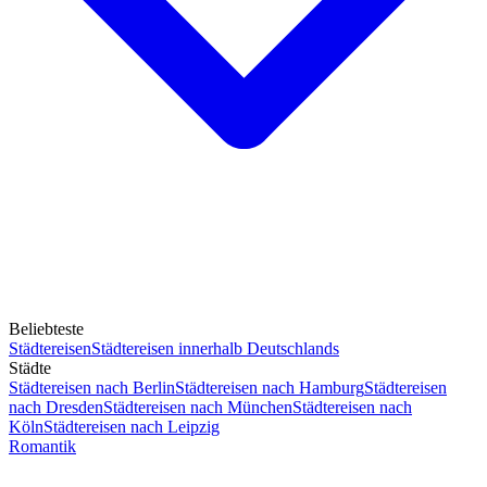
Beliebteste
Städtereisen
Städtereisen innerhalb Deutschlands
Städte
Städtereisen nach Berlin
Städtereisen nach Hamburg
Städtereisen
nach Dresden
Städtereisen nach München
Städtereisen nach
Köln
Städtereisen nach Leipzig
Romantik