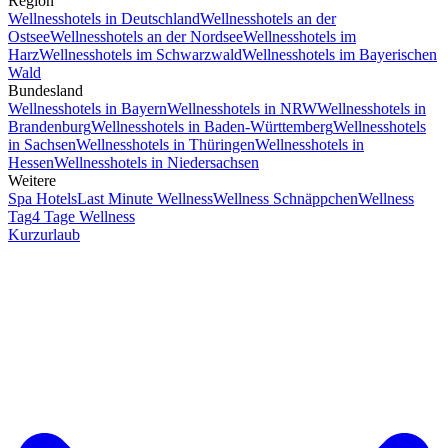
Region
Wellnesshotels in Deutschland
Wellnesshotels an der
Ostsee
Wellnesshotels an der Nordsee
Wellnesshotels im
Harz
Wellnesshotels im Schwarzwald
Wellnesshotels im Bayerischen
Wald
Bundesland
Wellnesshotels in Bayern
Wellnesshotels in NRW
Wellnesshotels in
Brandenburg
Wellnesshotels in Baden-Württemberg
Wellnesshotels
in Sachsen
Wellnesshotels in Thüringen
Wellnesshotels in
Hessen
Wellnesshotels in Niedersachsen
Weitere
Spa Hotels
Last Minute Wellness
Wellness Schnäppchen
Wellness
Tag
4 Tage Wellness
Kurzurlaub