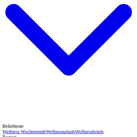
Beliebteste
Wellness Wochenende
Wellnessurlaub
Wellnesshotels