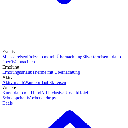
Events
Musicalreisen
Freizeitpark mit Übernachtung
Silvesterreisen
Urlaub
über Weihnachten
Erholung
Erholungsurlaub
Therme mit Übernachtung
Aktiv
Aktivurlaub
Wanderurlaub
Skireisen
Weitere
Kurzurlaub mit Hund
All Inclusive Urlaub
Hotel
Schnäppchen
Wochenendtrips
Deals