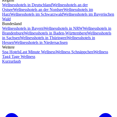
Region
Wellnesshotels in Deutschland
Wellnesshotels an der
Ostsee
Wellnesshotels an der Nordsee
Wellnesshotels im
Harz
Wellnesshotels im Schwarzwald
Wellnesshotels im Bayerischen
Wald
Bundesland
Wellnesshotels in Bayern
Wellnesshotels in NRW
Wellnesshotels in
Brandenburg
Wellnesshotels in Baden-Württemberg
Wellnesshotels
in Sachsen
Wellnesshotels in Thüringen
Wellnesshotels in
Hessen
Wellnesshotels in Niedersachsen
Weitere
Spa Hotels
Last Minute Wellness
Wellness Schnäppchen
Wellness
Tag
4 Tage Wellness
Kurzurlaub