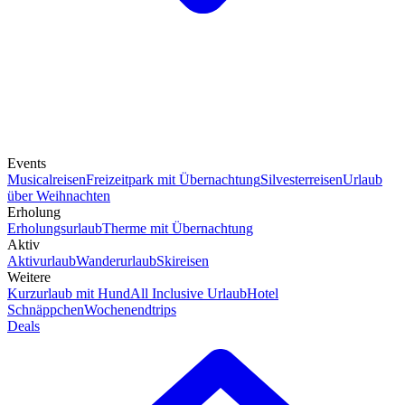
Events
Musicalreisen
Freizeitpark mit Übernachtung
Silvesterreisen
Urlaub
über Weihnachten
Erholung
Erholungsurlaub
Therme mit Übernachtung
Aktiv
Aktivurlaub
Wanderurlaub
Skireisen
Weitere
Kurzurlaub mit Hund
All Inclusive Urlaub
Hotel
Schnäppchen
Wochenendtrips
Deals