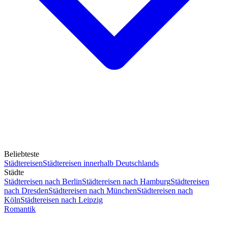
Beliebteste
Städtereisen
Städtereisen innerhalb Deutschlands
Städte
Städtereisen nach Berlin
Städtereisen nach Hamburg
Städtereisen
nach Dresden
Städtereisen nach München
Städtereisen nach
Köln
Städtereisen nach Leipzig
Romantik