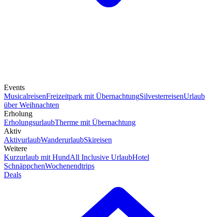
Events
Musicalreisen
Freizeitpark mit Übernachtung
Silvesterreisen
Urlaub
über Weihnachten
Erholung
Erholungsurlaub
Therme mit Übernachtung
Aktiv
Aktivurlaub
Wanderurlaub
Skireisen
Weitere
Kurzurlaub mit Hund
All Inclusive Urlaub
Hotel
Schnäppchen
Wochenendtrips
Deals