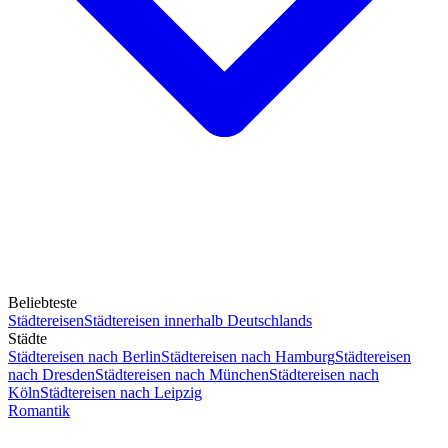
Beliebteste
Städtereisen
Städtereisen innerhalb Deutschlands
Städte
Städtereisen nach Berlin
Städtereisen nach Hamburg
Städtereisen
nach Dresden
Städtereisen nach München
Städtereisen nach
Köln
Städtereisen nach Leipzig
Romantik