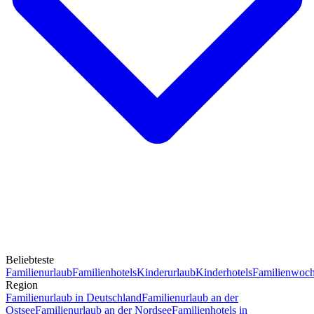
Beliebteste
Familienurlaub
Familienhotels
Kinderurlaub
Kinderhotels
Familienwoc
Region
Familienurlaub in Deutschland
Familienurlaub an der
Ostsee
Familienurlaub an der Nordsee
Familienhotels in