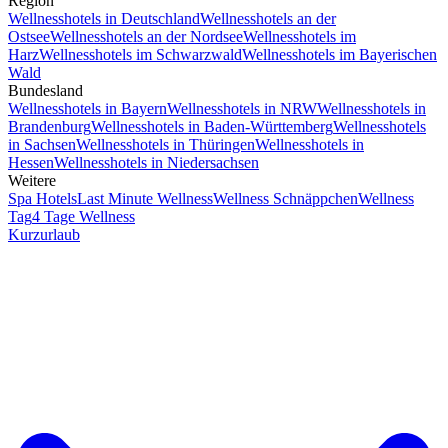
Region
Wellnesshotels in Deutschland
Wellnesshotels an der
Ostsee
Wellnesshotels an der Nordsee
Wellnesshotels im
Harz
Wellnesshotels im Schwarzwald
Wellnesshotels im Bayerischen
Wald
Bundesland
Wellnesshotels in Bayern
Wellnesshotels in NRW
Wellnesshotels in
Brandenburg
Wellnesshotels in Baden-Württemberg
Wellnesshotels
in Sachsen
Wellnesshotels in Thüringen
Wellnesshotels in
Hessen
Wellnesshotels in Niedersachsen
Weitere
Spa Hotels
Last Minute Wellness
Wellness Schnäppchen
Wellness
Tag
4 Tage Wellness
Kurzurlaub