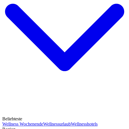
Beliebteste
Wellness Wochenende
Wellnessurlaub
Wellnesshotels