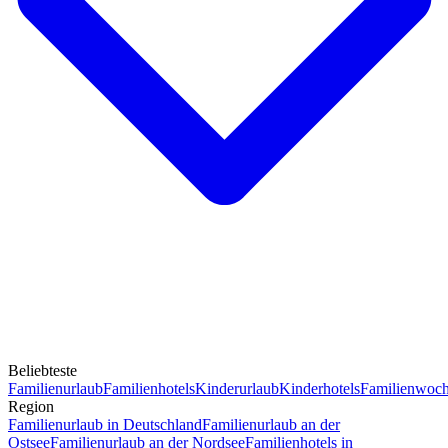
Beliebteste
Familienurlaub
Familienhotels
Kinderurlaub
Kinderhotels
Familienwoc
Region
Familienurlaub in Deutschland
Familienurlaub an der
Ostsee
Familienurlaub an der Nordsee
Familienhotels in