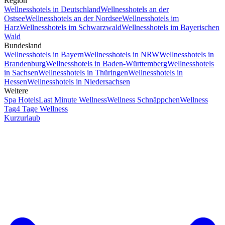
Region
Wellnesshotels in Deutschland
Wellnesshotels an der
Ostsee
Wellnesshotels an der Nordsee
Wellnesshotels im
Harz
Wellnesshotels im Schwarzwald
Wellnesshotels im Bayerischen
Wald
Bundesland
Wellnesshotels in Bayern
Wellnesshotels in NRW
Wellnesshotels in
Brandenburg
Wellnesshotels in Baden-Württemberg
Wellnesshotels
in Sachsen
Wellnesshotels in Thüringen
Wellnesshotels in
Hessen
Wellnesshotels in Niedersachsen
Weitere
Spa Hotels
Last Minute Wellness
Wellness Schnäppchen
Wellness
Tag
4 Tage Wellness
Kurzurlaub