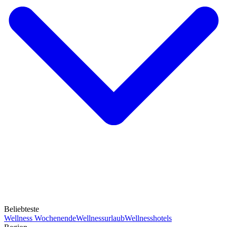
Beliebteste
Wellness Wochenende
Wellnessurlaub
Wellnesshotels