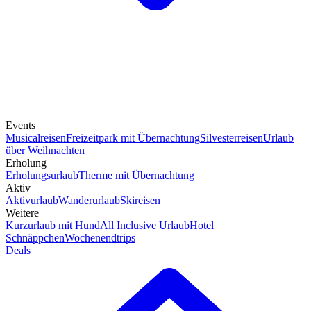
Events
Musicalreisen
Freizeitpark mit Übernachtung
Silvesterreisen
Urlaub
über Weihnachten
Erholung
Erholungsurlaub
Therme mit Übernachtung
Aktiv
Aktivurlaub
Wanderurlaub
Skireisen
Weitere
Kurzurlaub mit Hund
All Inclusive Urlaub
Hotel
Schnäppchen
Wochenendtrips
Deals