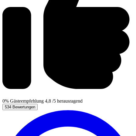
0%
Gästeempfehlung
4,8
/5
herausragend
534 Bewertungen