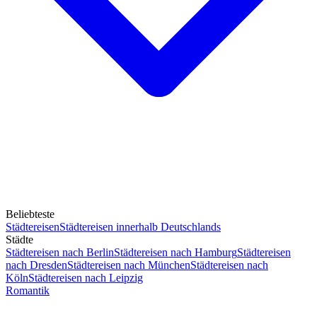
Beliebteste
Städtereisen
Städtereisen innerhalb Deutschlands
Städte
Städtereisen nach Berlin
Städtereisen nach Hamburg
Städtereisen
nach Dresden
Städtereisen nach München
Städtereisen nach
Köln
Städtereisen nach Leipzig
Romantik