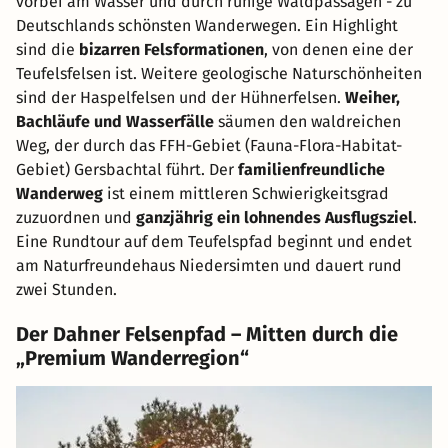
vorbei am Wasser und durch ruhige Waldpassagen - zu
Deutschlands schönsten Wanderwegen. Ein Highlight
sind die
bizarren Felsformationen
, von denen eine der
Teufelsfelsen ist. Weitere geologische Naturschönheiten
sind der Haspelfelsen und der Hühnerfelsen.
Weiher,
Bachläufe und Wasserfälle
säumen den waldreichen
Weg, der durch das FFH-Gebiet (Fauna-Flora-Habitat-
Gebiet) Gersbachtal führt. Der
familienfreundliche
Wanderweg
ist einem mittleren Schwierigkeitsgrad
zuzuordnen und
ganzjährig ein lohnendes Ausflugsziel
.
Eine Rundtour auf dem Teufelspfad beginnt und endet
am Naturfreundehaus Niedersimten und dauert rund
zwei Stunden.
Der Dahner Felsenpfad – Mitten durch die
„Premium Wanderregion“