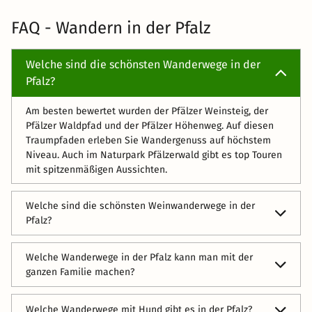
FAQ - Wandern in der Pfalz
Welche sind die schönsten Wanderwege in der
Pfalz?
Am besten bewertet wurden der Pfälzer Weinsteig, der
Pfälzer Waldpfad und der Pfälzer Höhenweg. Auf diesen
Traumpfaden erleben Sie Wandergenuss auf höchstem
Niveau. Auch im Naturpark Pfälzerwald gibt es top Touren
mit spitzenmäßigen Aussichten.
Welche sind die schönsten Weinwanderwege in der
Pfalz?
Der Pfälzer Weinsteig, der Pfälzer Mandelpfad und der
Welche Wanderwege in der Pfalz kann man mit der
Muskateller Rundwanderweg zählen zu den schönsten
ganzen Familie machen?
Weinwanderwegen in der Pfalz. Ebenfalls ist eine
Weinwanderung von Kallstadt bis zum Rieslingweg
Der Felsenland Sagenweg im Pfälzerwald ist besonders
möglich.
Welche Wanderwege mit Hund gibt es in der Pfalz?