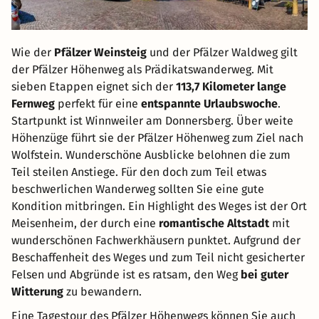
Wie der
Pfälzer Weinsteig
und der Pfälzer Waldweg gilt
der Pfälzer Höhenweg als Prädikatswanderweg. Mit
sieben Etappen eignet sich der
113,7 Kilometer lange
Fernweg
perfekt für eine
entspannte Urlaubswoche
.
Startpunkt ist Winnweiler am Donnersberg. Über weite
Höhenzüge führt sie der Pfälzer Höhenweg zum Ziel nach
Wolfstein. Wunderschöne Ausblicke belohnen die zum
Teil steilen Anstiege. Für den doch zum Teil etwas
beschwerlichen Wanderweg sollten Sie eine gute
Kondition mitbringen. Ein Highlight des Weges ist der Ort
Meisenheim, der durch eine
romantische Altstadt
mit
wunderschönen Fachwerkhäusern punktet. Aufgrund der
Beschaffenheit des Weges und zum Teil nicht gesicherter
Felsen und Abgründe ist es ratsam, den Weg
bei guter
Witterung
zu bewandern.
Eine Tagestour des Pfälzer Höhenwegs können Sie auch