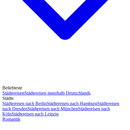
Beliebteste
Städtereisen
Städtereisen innerhalb Deutschlands
Städte
Städtereisen nach Berlin
Städtereisen nach Hamburg
Städtereisen
nach Dresden
Städtereisen nach München
Städtereisen nach
Köln
Städtereisen nach Leipzig
Romantik