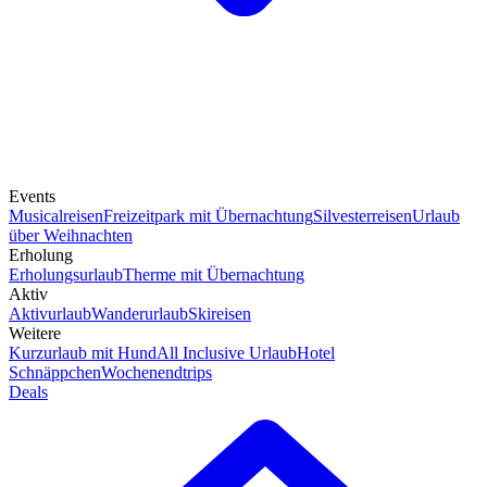
Events
Musicalreisen
Freizeitpark mit Übernachtung
Silvesterreisen
Urlaub
über Weihnachten
Erholung
Erholungsurlaub
Therme mit Übernachtung
Aktiv
Aktivurlaub
Wanderurlaub
Skireisen
Weitere
Kurzurlaub mit Hund
All Inclusive Urlaub
Hotel
Schnäppchen
Wochenendtrips
Deals