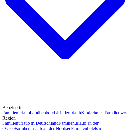
Beliebteste
Familienurlaub
Familienhotels
Kinderurlaub
Kinderhotels
Familienwoc
Region
Familienurlaub in Deutschland
Familienurlaub an der
Ostsee
Familienurlaub an der Nordsee
Familienhotels in