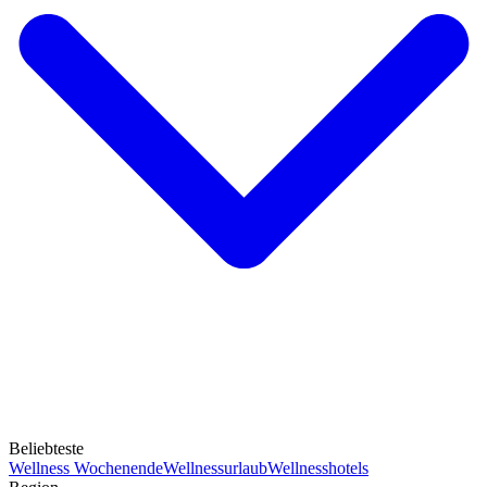
Beliebteste
Wellness Wochenende
Wellnessurlaub
Wellnesshotels