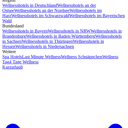
Region
Wellnesshotels in Deutschland
Wellnesshotels an der
Ostsee
Wellnesshotels an der Nordsee
Wellnesshotels im
Harz
Wellnesshotels im Schwarzwald
Wellnesshotels im Bayerischen
Wald
Bundesland
Wellnesshotels in Bayern
Wellnesshotels in NRW
Wellnesshotels in
Brandenburg
Wellnesshotels in Baden-Württemberg
Wellnesshotels
in Sachsen
Wellnesshotels in Thüringen
Wellnesshotels in
Hessen
Wellnesshotels in Niedersachsen
Weitere
Spa Hotels
Last Minute Wellness
Wellness Schnäppchen
Wellness
Tag
4 Tage Wellness
Kurzurlaub