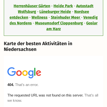
Herrenhäuser Gärten
-
Heide Park
-
Autostadt
Wolfsburg
-
Lüneburger Heide
-
Nordsee
entdecken
-
Wellness
-
Steinhuder Meer
-
Venedig
des Nordens
-
Museumsdorf Cloppenburg
-
Goslar
am Harz
Karte der besten Aktivitäten in
Niedersachsen